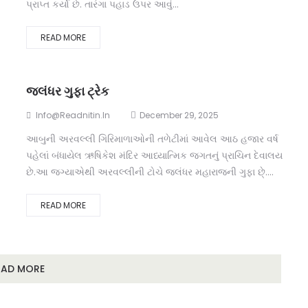
પ્રાપ્ત કર્યો છે. તારંગા પહાડ ઉપર આવું...
READ MORE
જલંધર ગુફા ટ્રેક
Info@readnitin.in
December 29, 2025
આબુની અરવલ્લી ગિરિમાળાઓની તળેટીમાં આવેલ આઠ હજાર વર્ષ
પહેલાં બંધાયેલ ઋષિકેશ મંદિર આધ્યાત્મિક જગતનું પ્રાચિન દેવાલય
છે.આ જગ્યાએથી અરવલ્લીની ટોચે જલંધર મહારાજની ગુફા છે્....
READ MORE
OAD MORE
e