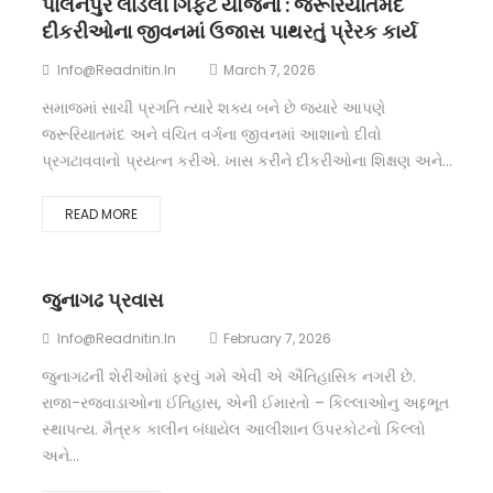
પાલનપુર લાડલી ગિફ્ટ યોજના : જરૂરિયાતમંદ
દીકરીઓના જીવનમાં ઉજાસ પાથરતું પ્રેરક કાર્ય
Info@readnitin.in
March 7, 2026
સમાજમાં સાચી પ્રગતિ ત્યારે શક્ય બને છે જ્યારે આપણે
જરૂરિયાતમંદ અને વંચિત વર્ગના જીવનમાં આશાનો દીવો
પ્રગટાવવાનો પ્રયત્ન કરીએ. ખાસ કરીને દીકરીઓના શિક્ષણ અને...
READ MORE
જુનાગઢ પ્રવાસ
Info@readnitin.in
February 7, 2026
જુનાગઢની શેરીઓમાં ફરવું ગમે એવી એ ઐતિહાસિક નગરી છે.
રાજા-રજવાડાઓના ઈતિહાસ, એની ઈમારતો – કિલ્લાઓનુ અદ્દભૂત
સ્થાપત્ય. મૈત્રક કાલીન બંધાયેલ આલીશાન ઉપરકોટનો કિલ્લો
અને...