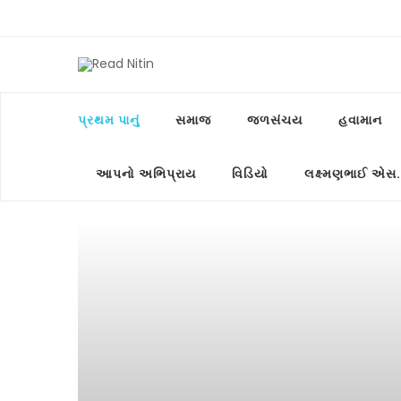
પ્રથમ પાનું
સમાજ
જળસંચય
હવામાન
આપનો અભિપ્રાય
વિડિયો
લક્ષ્મણભાઈ એસ.