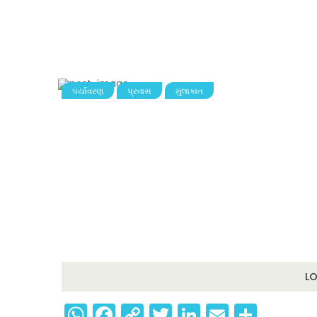
પર્યાવરણ
પ્રવાસ
મુલાકાત
L
WhatsApp
Facebook
Copy
Twitter
LinkedIn
Email
Shar