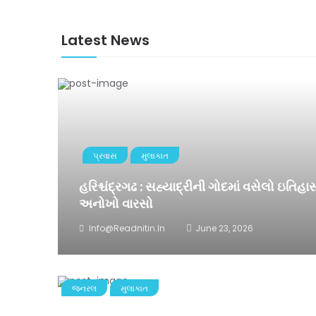
Latest News
પ્રવાસ
મુલાકાત
હરિશ્ચંદ્રગઢ : સહ્યાદ્રીની ગોદમાં વસેલો ઇતિ
અનોખો વારસો
Info@readnitin.in
June 23, 2026
જનરલ
મુલાકાત