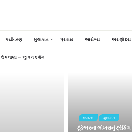
પર્યાવરણ
મુલાકાત
પ્રવાસ
આરોગ્ય
અરુણોદય પ
 ઉપલાણા – જીવન દર્શન
જનરલ
મુલાકાત
ટૂંડેશ્વરના ભોખરાનું ટ્રેકિંગ