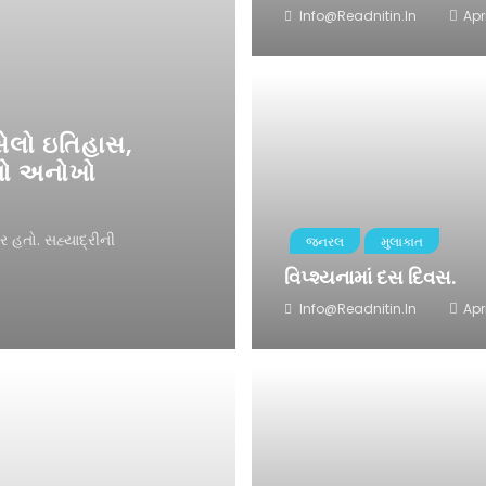
Info@readnitin.in
Apr
વસેલો ઇતિહાસ,
યનો અનોખો
 હતો. સહ્યાદ્રીની
જનરલ
મુલાકાત
વિપ્શ્યનામાં દસ દિવસ.
Info@readnitin.in
Apri