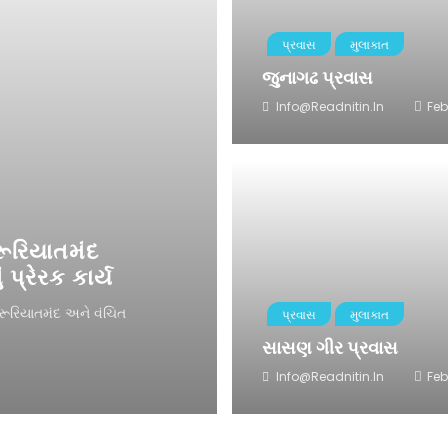
પ્રવાસ
મુલાકાત
જુનાગઢ પ્રવાસ
Info@readnitin.in
Feb
ૂરિયાતમંદ
્રેરક કાર્ય
રૂરિયાતમંદ અને વંચિત
પ્રવાસ
મુલાકાત
સાસણ ગીર પ્રવાસ
Info@readnitin.in
Feb