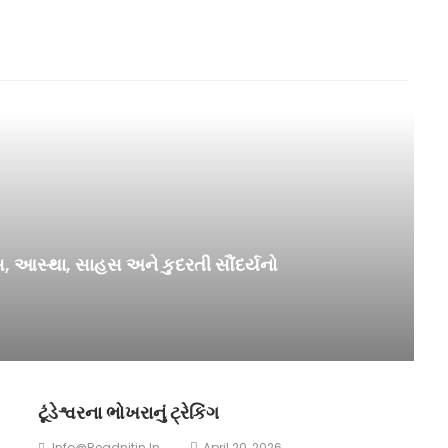
હાસ, આસ્થા, સાહસ અને કુદરતી સૌંદર્યનો
ટૂંડેશ્વરના ભોખરાનું ટ્રેકિંગ
Info@readnitin.in
April 20, 2026