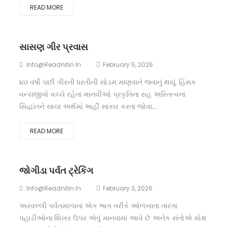
READ MORE
સાસણ ગીર પ્રવાસ
Info@readnitin.in
February 5, 2026
૪૦ વર્ષો પછી ગીરની ધરતીની સોડમ માણવાને જવાનું થયું. હિંસક
વન્યજીવો વચ્ચે રહેતા માનવીઓ પ્રકૃતિના સહ અસ્તિત્વના
સિદ્ધાંતને સાચા અર્થમાં અહીં સાકાર કરતા જોવા...
READ MORE
જોગીડા પર્વત ટ્રેકિંગ
Info@readnitin.in
February 3, 2026
અરવલ્લી પર્વતમાળાના એક ભાગ તરીકે ઓળખાતા તારંગા
પહાડીઓના શિખર ઉપર એવું માનવામાં આવે છે અનેક સંતોએ મોક્ષ