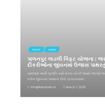
જનરલ
સમાજ
પાલનપુર લાડલી ગિફ્ટ યોજના : જર
દીકરીઓના જીવનમાં ઉજાસ પાથરતું પ
સમાજમાં સાચી પ્રગતિ ત્યારે શક્ય બને છે જ્યારે આપણે જ
વર્ગના જીવનમાં આશાનો દીવો પ્રગટાવવાનો...
Info@readnitin.in
March 7, 2026