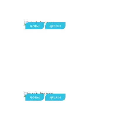
પ્રવાસ
મુલાકાત
પ્રવાસ
મુલાકાત