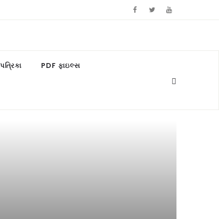
ત્રિકા
PDF ફાઇલ્સ