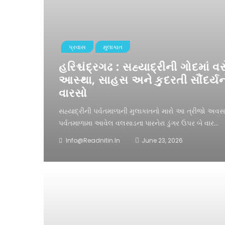
પ્રવાસ
મુલાકાત
હરિશ્ચંદ્રગઢ : સહ્યાદ્રીની ગોદમાં 
આસ્થા, સાહસ અને કુદરતી સૌંદર્
વારસો
સહ્યાદ્રીની પર્વતમાળાની મુલાકાતનો મારો આ ત્રીજો અવસર
પર્વતમાળામા આવેલ વલસાડના પારનેરા ડુંગર ઉપર બે વાર...
Info@readnitin.in
June 23, 2026