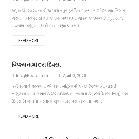
૧૯,માર્ચ, ૨૦૨૬ ના રોજ પાલનપુર ટ્રેકિંગ ગ્રુપ, કાણોદર સાઇક્લિંગ
ગ્રુપ, પલનપુર ડોકરા ક્લબ, પાલનપુર ગાર્ડન ક્લબના મિત્રો સાથે
વડગામ તાલુકના ધોરી ગામ નજીક પસાર...
READ MORE
વિપ્શ્યનામાં દસ દિવસ.
Info@readnitin.in
April 13, 2026
કર્મ સંયોગે ૨૦૨૬ના એપ્રિલ મહિનામાં કચ્છ જિલ્લાના માંડવી
તાલુકના બાડા સ્થિત કચ્છ વિપશ્યના સાધના કેંદ્રમાં(ધમ્મા સિંધુ) દસ
દિવસ વિપ્શ્યના કરવાનો સુઅવસર પ્રાપ્ત થયો. પશ્ય...
READ MORE