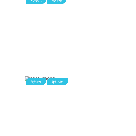
જનરલ
સમાજ
પ્રવાસ
મુલાકાત