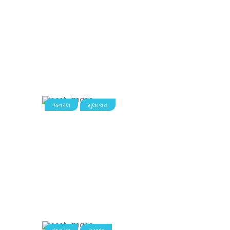
જનરલ
મુલાકાત