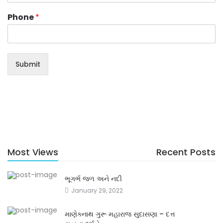
Phone
*
Submit
Most Views
Recent Posts
ભૂગર્ભ જળ અને નદી
January 29, 2022
માણેક્નાથ ગુરૂ મહારાજ સુદાસણા – દત્ત