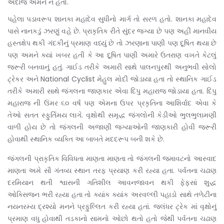
અંદાજ અમને ન હતો.
પહેલા પડાવરૂપ શાનકા મહાદેવ સુધીનો‌ માર્ગ તો સરળ હતો. શાનકા મહાદેવ
પાસે નાનકડું ઝરણું વહે છે. પ્રાકૃતિક રીતે સુંદર જગ્યા છે પણ અહીં માનવીય
હસ્તક્ષેપ થકી ગંદકીનું પ્રમાણ વધ્યું છે તો ઝરણાના પાણી પણ દૂષિત થયા છે
પણ અમને‌ ક્યાં ખબર હતી કે આ દૂષિત પાણી અમારે ઉતરાણ વખતે કેટલું
જરૂરી બનવાનું હતું. ગાઈડ તરીકે અમારી સાથે પાલનપુરથી અનુભવી સોલો
ટ્રેકર અને National Cyclist મેહુલ મોદી જોડાયા હતા તો સ્થાનિક ગાઈડ
તરીકે અમારી સાથે જંગલના જાણકાર એવા દિપુ મહારાજ જોડાયા હતા. દિપુ
મહારાજ ની ઉંમર ૬૦ વર્ષ પણ એમના ઉપર પ્રકૃતિના આશિર્વાદ એવા કે
તેઓ સતત સ્ફુર્તિમય લાગે. વૃક્ષોથી સમૃદ્ધ જંગલોની કેડીઓ ભુલભુલામણી
વાળી હોય છે તો જંગલની અજાણી જગ્યાઓની જાણકારી હોવી જરૂરી
હોવાથી સ્થાનિક વ્યક્તિ આ બાબતે મદદરૂપ બની શકે છે.
જંગલની પ્રાકૃતિક વિવિધતા માણતા માણતા તો જંગલની જમાવટનો આસ્વાદ
માણતા અમે સૌ ગંતવ્ય સ્થાન તરફ‌ પ્રયાણ કરી રહ્યા હતા. પર્વતના ચઢાણ
દરમિયાન થતી શ્વાસની ગતિશીલ આવનજાવન થકી ફેફસાં શુદ્ધ
ઓક્સિજન ભરી રહ્યા હતા તો ક્યાંક ક્યાંક અરવલ્લી પહાડો સાથે તળેટીના
નયનરમ્ય દ્રશ્યો મનને પ્રફુલ્લિત કરી રહ્યા હતાં. જલંધર ટ્રેક માં વૃક્ષોનું
પ્રમાણ વધુ હોવાથી તડકાનો સામનો ઓછો થતો‌ હતો જેથી પર્વતના ચઢાણ