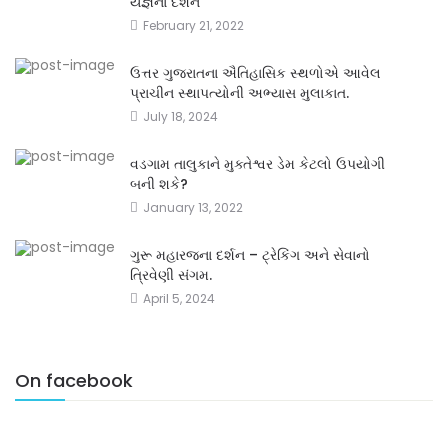
યજ્ઞના દર્શને
February 21, 2022
ઉત્તર ગુજરાતના ઐતિહાસિક સ્થળોએ આવેલ
પ્રાચીન સ્થાપત્યોની અભ્યાસ મુલાકાત.
July 18, 2024
વડગામ તાલુકાને મુક્તેશ્વર ડેમ કેટલો ઉપયોગી
બની શકે?
January 13, 2022
ગુરૂ મહારજના દર્શન – ટ્રેકિંગ અને સેવાનો
ત્રિવેણી સંગમ.
April 5, 2024
On facebook