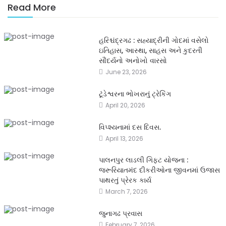
Read More
હરિશ્ચંદ્રગઢ : સહ્યાદ્રીની ગોદમાં વસેલો
ઇતિહાસ, આસ્થા, સાહસ અને કુદરતી
સૌંદર્યનો અનોખો વારસો
June 23, 2026
ટૂંડેશ્વરના ભોખરાનું ટ્રેકિંગ
April 20, 2026
વિપ્શ્યનામાં દસ દિવસ.
April 13, 2026
પાલનપુર લાડલી ગિફ્ટ યોજના :
જરૂરિયાતમંદ દીકરીઓના જીવનમાં ઉજાસ
પાથરતું પ્રેરક કાર્ય
March 7, 2026
જુનાગઢ પ્રવાસ
February 7, 2026