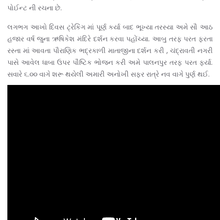
પોઈન્ટ ની રચના છે.
લગભગ આખો દિવસ ટ્રેકિંગ માં પૂર્ણ કર્યા બાદ ભૂખ્યા તરસ્યા અમે સૌ આઠ
હજાર વર્ષ જુના ઋષિકેશ મંદિરે દર્શન કરવા પહોંચ્યા. આબુ તરફ પરત ફરતા
રસ્તા માં આવતા પૌરાણિક ભદ્રકાળી માતાજીના દર્શન કરી , ચંદ્રાવતી નગરી
પાસે આવેલ ધાબા ઉપર પૌષ્ટિક ભોજન કરી અમે પાલનપુર તરફ‌ પરત ફર્યા.
સવારે ૬.૦૦ વાગે શરૂ થયેલી અમારી અનોખી સફર રાત્રે નવ વાગે પુર્ણ થઈ.