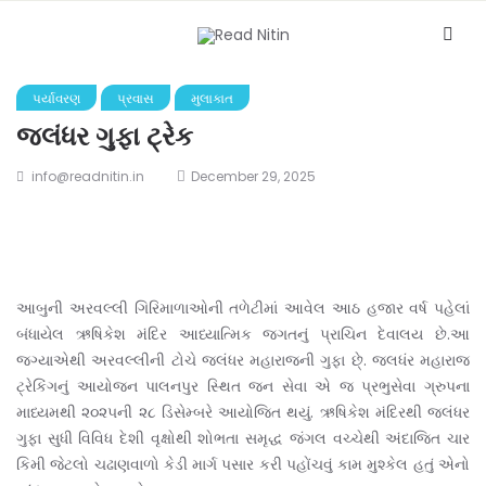
પર્યાવરણ
પ્રવાસ
મુલાકાત
જલંધર ગુફા ટ્રેક
info@readnitin.in
December 29, 2025
આબુની અરવલ્લી ગિરિમાળાઓની તળેટીમાં આવેલ આઠ હજાર વર્ષ પહેલાં
બંધાયેલ ઋષિકેશ મંદિર આધ્યાત્મિક જગતનું પ્રાચિન દેવાલય છે.આ
જગ્યાએથી અરવલ્લીની ટોચે જલંધર મહારાજની ગુફા છે્. જલધંર મહારાજ
ટ્રેકિંગનું આયોજન પાલનપુર સ્થિત જન સેવા એ જ પ્રભુસેવા ગ્રુપના
માધ્યમથી ૨૦૨૫ની ૨૮ ડિસેમ્બરે આયોજિત થયું. ઋષિકેશ મંદિરથી જલંધર
ગુફા સુધી વિવિધ દેશી વૃક્ષોથી શોભતા સમૃદ્ધ જંગલ વચ્ચેથી અંદાજિત ચાર
કિમી જેટલો ચઢાણવાળો કેડી માર્ગ પસાર કરી પહોંચવું કામ‌ મુશ્કેલ હતું એનો