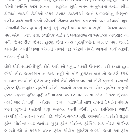
એની પ્રતિતિ અમે શાનકા મહાદેવ સુધી સતત અનુભવતા રહ્યા. સીધા
ઢોળાવો સાંકડી કેડીઓ ઉપર ક્યાંક કાંકરીઓ અને પાંદડાઓનુ મિશ્રણ
સ્લીપ માર્ગ બની જતો હોવાથી તેમજ માર્ગમાં પથરાઓ પણ હોવાથી ખુબ
સંભાળીને ઉતરાણ કરવું પડતું હતું. અહીં ક્યાંક ક્યાંક સફેદ માર્બલના પથ્થર
પણ જોવા મળતા હતા. સ્થાનિક ગાઈડ દિપામહારાજ ના જણાવ્યા અનુસાર આ
પર્વત ઉપર રીંછ, દિપડા, હરણ જેવા વન્ય પ્રાણીઓનો વાસ છે પણ જ્યારે
માનવીય ગતિવિધિઓ એમની નજરે પડે એટલે તેઓ એમનો માર્ગ બદલી
નાખતા હોય છે.
ધીમે ધીમે સાવચેતીપૂર્ણ રીતે અમે સૌ પહાડ પરથી ઉતરાણ કરી રહ્યા હતા
જેથી કોઈ અકસ્માત ન થાય નહીં તો કોઈ દુર્ઘટના બને તો આટલે ઊંચે
સારવાર મળવી તો દુર્લભ પણ નીચે કેવી રીતે લાવવા એ મોટો પ્રશ્નાર્થ. છતાં સૌ
ટ્રેકર હિંમતપૂર્વક મુશ્કેલીઓનો સામનો કરતા કરતા એક મુશ્કેલ ગણાતો
ટ્રેક સફળતાપૂર્વક પૂર્ણ કરી શક્યા. જ્યારે પણ આવા ટ્રેક માં જવાનું થાય
ત્યારે જરૂરી પાણી – ખોરાક – દવા – પાટાપીંડી સાથે રાખવી ઉપરાંત પોશાક
અને શૂઝની પસંદગી પણ બરાબર કરવી જેથી ટ્રેક દરમિયાન ઓછી
તકલીફોનો‌ સામનો‌ કરવો પડે. જેશોર, સેબલપાણી, આંબલીનાળ, મોતી મહલ
ટ્રેક પોઈન્ટ બાદ જલંધર ગુફા ટ્રેક પોઈન્ટ ટ્રેકિંગ માટે બેસ્ટ પોઈન્ટ
લાગ્યો જો કે પ્રથમ વખત ટ્રેક થોડોક મુશ્કેલ લાગ્યો એવી આ ટ્રેક