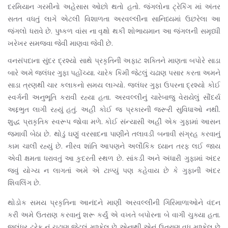
દરમિયાન ગરમીનો અહેસાસ ઓછો થતો હતો. જંગલોના ટ્રેકિંગ માં અંતર
સતત વધતું લાગે એટલી વિશાળતા અરવલ્લીના સાનિધ્યમાં ઉછરેલા આ
જંગલો ધરાવે છે. પુષ્કળ વાંસ ના વૃક્ષો થકી શોભાયમાન આ જંગલની સમૃધ્ધી
ખરેખર સમજવા જેવી માણવા જેવી છે.
વનસંપદાના સુંદર દ્રશ્યો સાથે પ્રકૃતિની અફાટ શક્તિને માણતા બપોરે સાડા
બારે અમે જલંધર ગુફા પહોંચ્યા. ચારેક કિમી જેટલું ચઢાણ પસાર કરતા અમને
સાડા ત્રણથી ચાર કલાકનો સમય લાગ્યો. જલંધર ગુફા ઉપરના દ્રશ્યો કોઈ
સ્વર્ગની અનુભૂતિ કરાવી રહ્યા હતા. અરવલ્લીનું ચારેબાજુ વેરાયેલું સૌંદર્ય
અદ્દભુત લાગી રહ્યું હતું. અહીં કોઈ જ પ્રકારની જરૂરી સુવિધાઓ નથી.
શુદ્ધ પ્રાકૃતિક સ્વરૂપ જોવા મળે. કોઈ સંન્યાસી અહીં એક ગુફામાં આસન
જમાવી બેઠા છે. થોડું ઘણું વરસાદના પાણીને તલાવડી બનાવી સંગ્રહ કરવાનું
કામ ચાલી રહ્યું છે. નીરવ શાંતિ આપણને અલૌકિક ધ્યાન તરફ લઈ જાય
એવી ક્ષમતા ધરાવતું આ કુદરતી સ્થળ છે. સાંકડી અને અંધારી ગુફામાં અંદર
જવું યોગ્ય ન લાગતાં અમે એ ટાળ્યું પણ કહેવાય છે કે ગુફાની અંદર
શિવલિંગ છે.
થોડોક સમય પ્રકૃતિના આનંદને માણી અરવલ્લીની ગિરિમાળાઓને વંદન
કરી અમે ઉતરાણ કરવાનું શરૂ કર્યું એ વખતે બપોરના બે વાગી ચુક્યા હતા.
જલંધર ટ્રેક નું ચઢાણ જેટલું મુશ્કેલ છે એનાથી એનું ઉતરાણ વધુ મુશ્કેલ છે