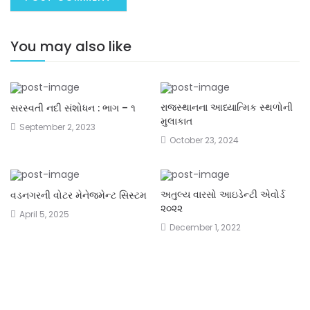
You may also like
રાજસ્થાનના આધ્યાત્મિક સ્થળોની
સરસ્વતી નદી સંશોધન : ભાગ – ૧
મુલાકાત
September 2, 2023
October 23, 2024
અતુલ્ય વારસો આઇડેન્ટી એવોર્ડ
વડનગરની વોટર મેનેજમેન્ટ સિસ્ટમ
૨૦૨૨
April 5, 2025
December 1, 2022