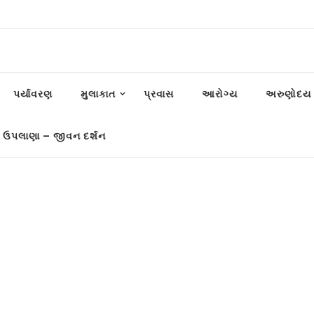
પર્યાવરણ
મુલાકાત
પ્રવાસ
આરોગ્ય
અરુણોદય પ
 ઉપલાણા – જીવન દર્શન