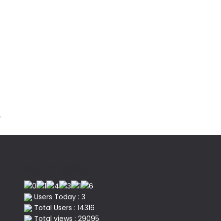
.
No of Visitor
Users Today : 3
Total Users : 14316
Total views : 29095