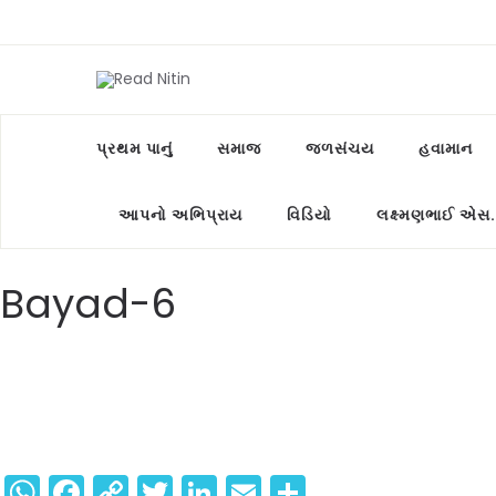
પ્રથમ પાનું
સમાજ
જળસંચય
હવામાન
આપનો અભિપ્રાય
વિડિયો
લક્ષ્મણભાઈ એસ.
Bayad-6
WhatsApp
Facebook
Copy
Twitter
LinkedIn
Email
Share