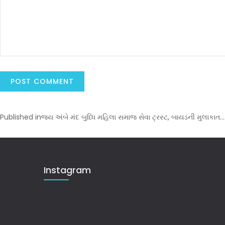
Published in
જય અંબે મંદ બુધ્ધિ મહિલા સમાજ સેવા ટ્રસ્ટ, બાયડની મુલાકાત…
Instagram