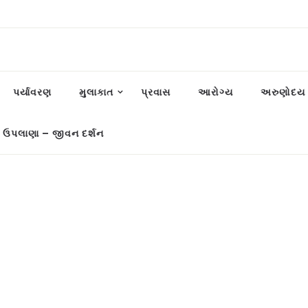
પર્યાવરણ
મુલાકાત
પ્રવાસ
આરોગ્ય
અરુણોદય પ
 ઉપલાણા – જીવન દર્શન