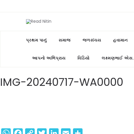
પ્રથમ પાનું
સમાજ
જળસંચય
હવામાન
આપનો અભિપ્રાય
વિડિયો
લક્ષ્મણભાઈ એસ.
IMG-20240717-WA0000
WhatsApp
Facebook
Copy
Twitter
LinkedIn
Email
Share