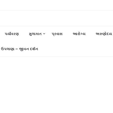
પર્યાવરણ
મુલાકાત
પ્રવાસ
આરોગ્ય
અરુણોદય પ
 ઉપલાણા – જીવન દર્શન