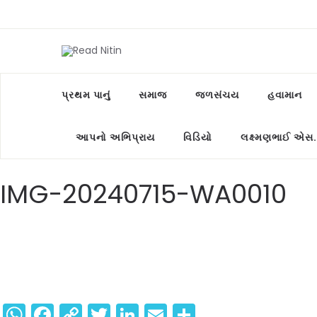
પ્રથમ પાનું
સમાજ
જળસંચય
હવામાન
આપનો અભિપ્રાય
વિડિયો
લક્ષ્મણભાઈ એસ.
IMG-20240715-WA0010
WhatsApp
Facebook
Copy
Twitter
LinkedIn
Email
Share