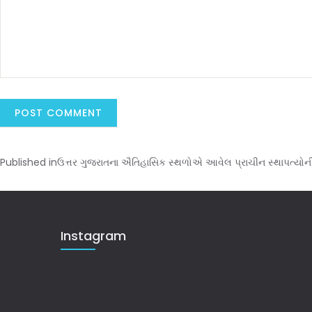
Published in
ઉત્તર ગુજરાતના ઐતિહાસિક સ્થળોએ આવેલ પ્રાચીન સ્થાપત્યોન
Instagram