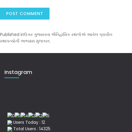
Published in
ઉત્તર ગુજરાતના ઐતિહાસિક સ્થળોએ આવેલ પ્રાચીન
સ્થાપત્યોની અભ્યાસ મુલાકાત.
Instagram
No of Visitor
Users Today : 12
Total Users : 14325