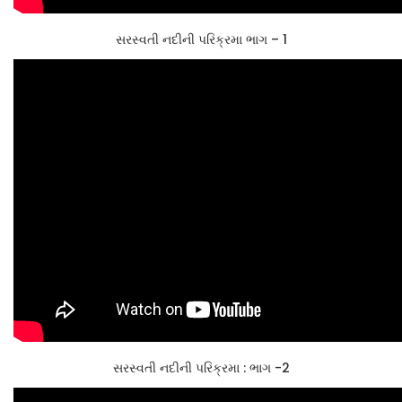
સરસ્વતી નદીની પરિક્રમા ભાગ – 1
સરસ્વતી નદીની પરિક્રમા : ભાગ -2