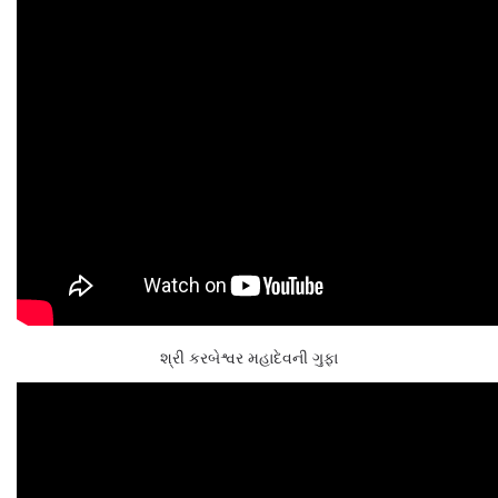
શ્રી કરબેશ્વર મહાદેવની ગુફા