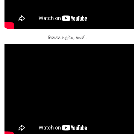
નિલકંઠ મહાદેવ, પાવઠી.