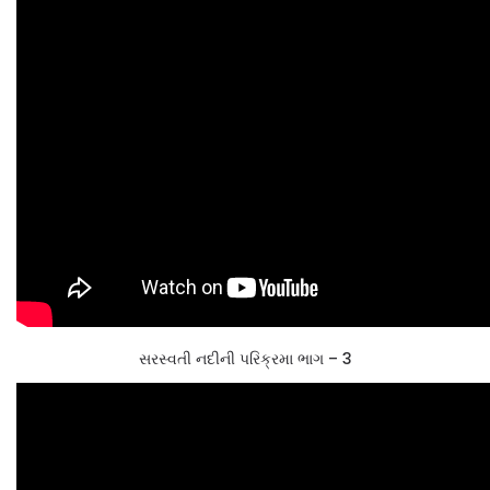
સરસ્વતી નદીની પરિક્રમા ભાગ – 3