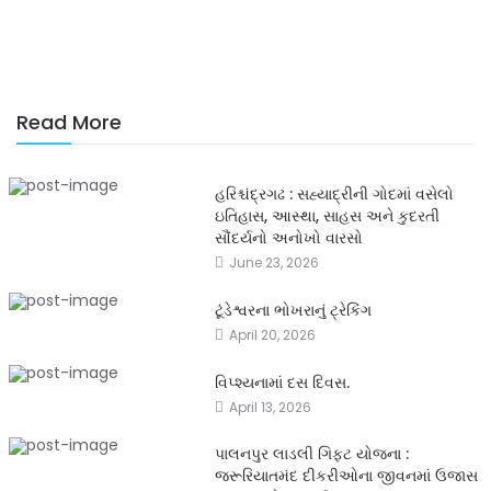
Read More
હરિશ્ચંદ્રગઢ : સહ્યાદ્રીની ગોદમાં વસેલો
ઇતિહાસ, આસ્થા, સાહસ અને કુદરતી
સૌંદર્યનો અનોખો વારસો
June 23, 2026
ટૂંડેશ્વરના ભોખરાનું ટ્રેકિંગ
April 20, 2026
વિપ્શ્યનામાં દસ દિવસ.
April 13, 2026
પાલનપુર લાડલી ગિફ્ટ યોજના :
જરૂરિયાતમંદ દીકરીઓના જીવનમાં ઉજાસ