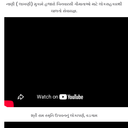
નાણી ( લાખણી) મુકામે હજારો બિનવારસી ગૌમાતાઓ માટે લોકસહકારથી
ચાલતો સેવાયજ્ઞ.
શ્રી રામ સ્મૃતિ ઉપવનનું લોકાપર્ણ, વડગામ