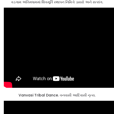
વડગામ અંતિમધામમાં શિવમૂર્તિ સ્થાપન નિમિત્તે ડાયરો અને સત્સંગ.
Vanvasi Tribal Dance. વનવાસી આદિવાસી નૃત્ય.