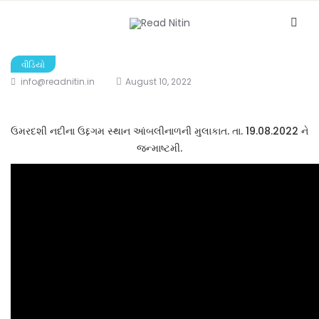
વીડિયો
info@readnitin.in
August 10, 2022
ઉમરદશી નદીના ઉદ્દગમ સ્થાન આંબલીનાળની મુલાકાત. તા. 19.08.2022 ને
જન્માષ્ટમી.