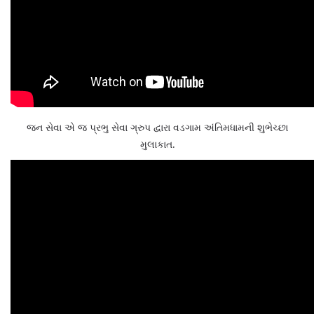
જન સેવા એ જ પ્રભુ સેવા ગ્રુપ દ્વારા વડગામ અંતિમધામની શુભેચ્છા
મુલાકાત.