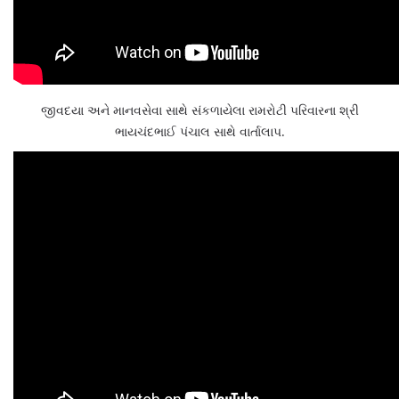
જીવદયા અને માનવસેવા સાથે સંકળાયેલા રામરોટી પરિવારના શ્રી
ભાયચંદભાઈ પંચાલ સાથે વાર્તાલાપ.