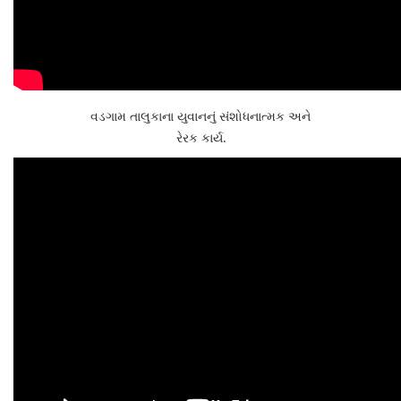
વડગામ તાલુકાના યુવાનનું સંશોધનાત્મક અને
રેરક કાર્ય.