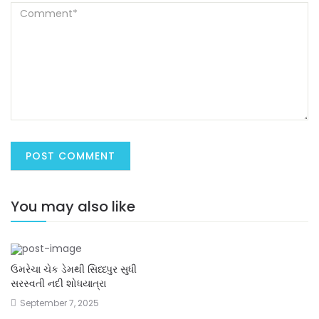
You may also like
ઉમરેચા ચેક ડેમથી સિધ્ધ્પુર સુધી
સરસ્વતી નદી શોધયાત્રા
September 7, 2025