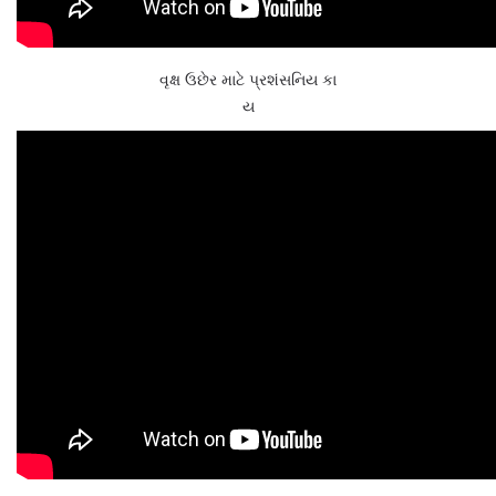
વૃક્ષ ઉછેર માટે પ્રશંસનિય કા
ય