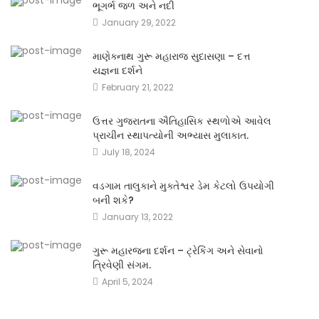
ભૂગર્ભ જળ અને નદી
January 29, 2022
માણેક્નાથ ગુરૂ મહારાજ સુદાસણા – દત્ત
યજ્ઞના દર્શને
February 21, 2022
ઉત્તર ગુજરાતના ઐતિહાસિક સ્થળોએ આવેલ
પ્રાચીન સ્થાપત્યોની અભ્યાસ મુલાકાત.
July 18, 2024
વડગામ તાલુકાને મુક્તેશ્વર ડેમ કેટલો ઉપયોગી
બની શકે?
January 13, 2022
ગુરૂ મહારજના દર્શન – ટ્રેકિંગ અને સેવાનો
ત્રિવેણી સંગમ.
April 5, 2024