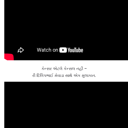
કેન્સર એટલે કેન્સલ નહી –
રી દિલિપભાઈ મેવાડા સાથે એક મુલાકાત.