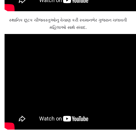
સ્થાનિક છૂટક ચીજવસ્તુઓનુ વેચાણ કરી સ્વમાનભેર ગુજરાન ચલાવતી
મહિલાઓ સાથે સંવાદ.