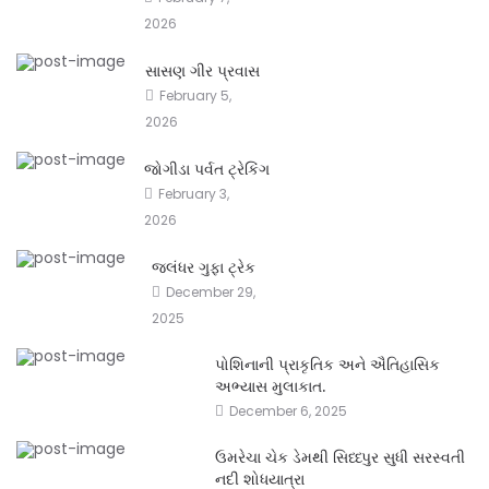
2026
સાસણ ગીર પ્રવાસ
February 5,
2026
જોગીડા પર્વત ટ્રેકિંગ
February 3,
2026
જલંધર ગુફા ટ્રેક
December 29,
2025
પોશિનાની પ્રાકૃતિક અને ઐતિહાસિક
અભ્યાસ મુલાકાત.
December 6, 2025
ઉમરેચા ચેક ડેમથી સિધ્ધ્પુર સુધી સરસ્વતી
નદી શોધયાત્રા