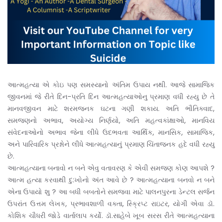
આત્મહત્યા એ કોઇ પણ સમસ્યાનો અંતિમ ઉપાય નથી. આજે સામાજિક
જીવનમાં જે રીતે દિન-પ્રતિ દિન આત્મહત્યાઓનુ પ્રમાણ વધી રહ્યુ છે તે
માનવજીવન માટે શરમજનક ઘટના ગણી શકાય. અતિ ભૌતિક્વાદ,
સમજણનો અભાવ, અયોગ્ય નિર્ણયો, અતિ મહત્વકાંક્ષાઓ, માનવિય
સંવેદનાઓનો અભાવ જેના લીધે ઉદભવતા આર્થિક, માનસિક, સામાજિક,
અને પારિવારિક પ્રશ્નોને લીધે આત્મહત્યાનું પ્રમાણ ચિંતાજનક હદે વધી રહ્યુ
છે.
આત્મહત્યાના બનાવો ન બને એવુ વતાવરણ કે એવી સમજણ કોણ આપશે ?
આત્મ હત્યા કરવાથી દુ:ખોનો અંત આવે છે ? આત્મહત્યાના બનવો ન બને
એના ઉપાયો શુ ? આ બધી બબતોને સમજ્વા માટે પાલનપુરના ડેન્ટલ સર્જન
ઉપરાંત ઉત્તમ લેખક, પ્રભાવશાળી વક્તા, સ્ક્રિપ્ટ રાઇટર, યોગી એવા ડૉ.
કોશિક ચૌધરી જોડે વાર્તાલાપ કર્યો. ડૉ.સાહેબે ખૂબ સરસ રીતે આત્મહત્યાના