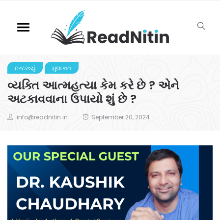
ઇન્ટરવ્યું
મુલાકાત
વ્યક્તિ આત્મહત્યા કેમ કરે છે ? એને
અટકાવવાના ઉપાયો શું છે ?
info@readnitin.in
September 20, 2024