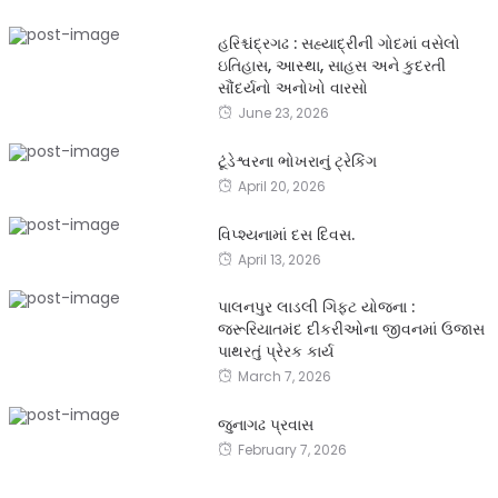
હરિશ્ચંદ્રગઢ : સહ્યાદ્રીની ગોદમાં વસેલો
ઇતિહાસ, આસ્થા, સાહસ અને કુદરતી
સૌંદર્યનો અનોખો વારસો
June 23, 2026
ટૂંડેશ્વરના ભોખરાનું ટ્રેકિંગ
April 20, 2026
વિપ્શ્યનામાં દસ દિવસ.
April 13, 2026
પાલનપુર લાડલી ગિફ્ટ યોજના :
જરૂરિયાતમંદ દીકરીઓના જીવનમાં ઉજાસ
પાથરતું પ્રેરક કાર્ય
March 7, 2026
જુનાગઢ પ્રવાસ
February 7, 2026