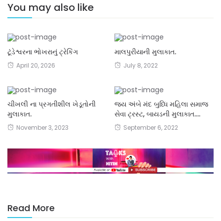
You may also like
ટૂંડેશ્વરના ભોખરાનું ટ્રેકિંગ
માલપુરીયાની મુલાકાત.
April 20, 2026
July 8, 2022
ચીખલી ના પ્રગતીશીલ ખેડૂતોની
જય અંબે મંદ બુધ્ધિ મહિલા સમાજ
મુલાકાત.
સેવા ટ્રસ્ટ, બાયડની મુલાકાત….
November 3, 2023
September 6, 2022
Read More