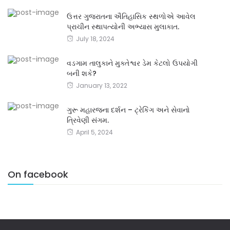
ઉત્તર ગુજરાતના ઐતિહાસિક સ્થળોએ આવેલ
પ્રાચીન સ્થાપત્યોની અભ્યાસ મુલાકાત.
July 18, 2024
વડગામ તાલુકાને મુક્તેશ્વર ડેમ કેટલો ઉપયોગી
બની શકે?
January 13, 2022
ગુરૂ મહારજના દર્શન – ટ્રેકિંગ અને સેવાનો
ત્રિવેણી સંગમ.
April 5, 2024
On facebook