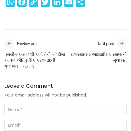
WhatsApp
Facebook
Copy
Twitter
LinkedIn
Email
Share
Link
Preview post
Next post
પ્રાચીન અરવલ્લી અને તેની તળેટીમાં
રાજસ્થાનના આધ્યાત્મિક સ્થળોની
આવેલ ઐતિહાસિક કરમાવાદની
મુલાકાત
મુલાકાત - ભાગ-૧
Leave a Comment
Your email address will not be published.