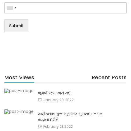
Submit
Most Views
Recent Posts
ભૂગર્ભ જળ અને નદી
January 29, 2022
માણેક્નાથ ગુરૂ મહારાજ સુદાસણા – દત્ત
યજ્ઞના દર્શને
February 21, 2022