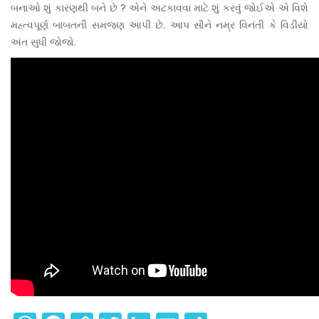
બનાઓ શું કારણથી બને છે ? એને અટકાવવા માટે શું કરવું જોઈએ એ વિશે
મહ્ત્વપૂર્ણ બાબતની સમજણ આપી છે. આપ સૌને નમ્ર વિનંતી કે વિડીયો
અંત સુધી જોજો.