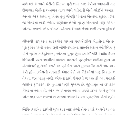
મળે જો કે અમે કેરીની સિઝન પુરી થયા બાદ કેરીના આંબાની વા
ઉજ્જડ ખેતીના અનુભવ વાળા અમે લહેરાતી ખેતી જોઈને અમારું 
અન્ય એક મામા નું ખેતર હતું જેમણે પોતાના ખેતરમાં સુરણ , 
જ ખેતરમાં સાથે જોઈ. ઘણીવાર તેઓ ત્રણ ખેતપાકો પણ એક સાથ
એકેય નબળો છોડ એટલી ચોકસાઈ સાથે તેઓ ખેતી કરતા હોય 
ચીખલી તાલુકાના સાદકપોર ગામના પ્રગતિશીલ ખેડુતોના ખેતર
પ્રાકૃતિક ખેતી કરતા શ્રી બીપીનભાઈના મારૂતિ મંથન ઓર્ગેનિક ફ
પોતે ગ્રીન કાર્ડહોલ્ડર , એમના પુત્ર મુંબઈમાં KPMG India Serv
વિદેશથી પરત આવીની પોતાના વતનમાં પ્રાકૃતિક ખેતીમાં હાથ અજમ
ખેતપેદાશોનું તેઓ જાતે જ પ્રોસેસ અને મુલ્યવર્ધન કરી એમના ગ્
કેરી હોય ,એમની નવસારી કેશર કેરી તો વિદેશોમાં પણ નિકાસ થાય
વેચવા જવું પડતું નથી. એમના ફાર્મ ઉપરથી જ ખાતરી બંધ પ્રાકૃ
જમીન ફળદ્રુપ છે. કુવામાં પાણી પુષ્કળ છે. જીવામૃત ના ઉપય
કેશરના આંબા છે. એક જ ખેતરમાં આંબા વચ્ચે ડાંગર અને હળદર જ
એક પણ પાક નબળો ન લાગ્યો એટલી સરસ પ્રાકૃતિક ખેતી શ્રી બિપ
બિપિનભાઈના ફાર્મની મુલાકાત બાદ તેઓ તેમના ઘરે અમને ચા-પ