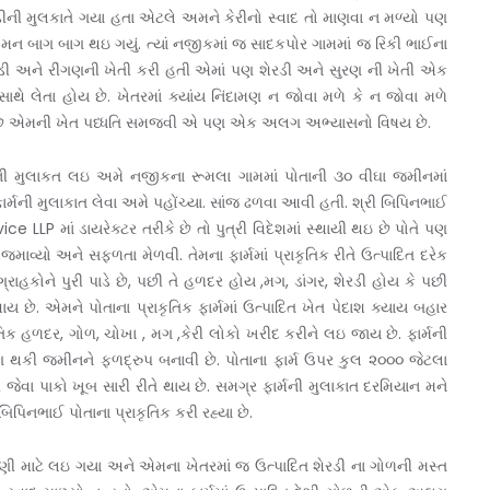
ડીની મુલકાતે ગયા હતા એટલે અમને કેરીનો સ્વાદ તો માણવા ન મળ્યો પણ
મન બાગ બાગ થઇ ગયું. ત્યાં નજીકમાં જ સાદકપોર ગામમાં જ રિકી ભાઈના
શેરડી અને રીંગણની ખેતી કરી હતી એમાં પણ શેરડી અને સુરણ ની ખેતી એક
ે લેતા હોય છે. ખેતરમાં ક્યાંય નિંદામણ ન જોવા મળે કે ન જોવા મળે
છે એમની ખેત પધ્ધતિ સમજવી એ પણ એક અલગ અભ્યાસનો વિષય છે.
ની મુલાકત લઇ અમે નજીકના રૂમલા ગામમાં પોતાની ૩૦ વીઘા જમીનમાં
ાર્મની મુલાકાત લેવા અમે પહોંચ્યા. સાંજ ઢળવા આવી હતી. શ્રી બિપિનભાઈ
ice LLP માં ડાયરેક્ટર તરીકે છે તો પુત્રી વિદેશમાં સ્થાયી થઇ છે પોતે પણ
ાવ્યો અને સફળતા મેળવી. તેમના ફાર્મમાં પ્રાકૃતિક રીતે ઉત્પાદિત દરેક
રાહકોને પુરી પાડે છે, પછી તે હળદર હોય ,મગ, ડાંગર, શેરડી હોય કે પછી
 છે. એમને પોતાના પ્રાકૃતિક ફાર્મમાં ઉત્પાદિત ખેત પેદાશ ક્યાય બહાર
તિક હળદર, ગોળ, ચોખા , મગ ,કેરી લોકો ખરીદ કરીને લઇ જાય છે. ફાર્મની
ોગ થકી જમીનને ફળદ્રુપ બનાવી છે. પોતાના ફાર્મ ઉપર કુલ ૨૦૦૦ જેટલા
ેવા પાકો ખૂબ સારી રીતે થાય છે. સમગ્ર ફાર્મની મુલાકાત દરમિયાન મને
િનભાઈ પોતાના પ્રાકૃતિક કરી રહ્યા છે.
ાણી માટે લઇ ગયા અને એમના ખેતરમાં જ ઉત્પાદિત શેરડી ના ગોળની મસ્ત