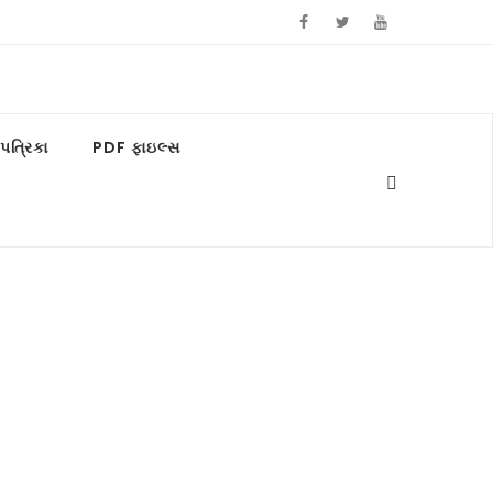
ત્રિકા
PDF ફાઇલ્સ