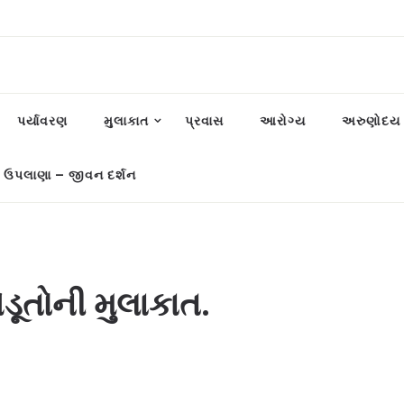
પર્યાવરણ
મુલાકાત
પ્રવાસ
આરોગ્ય
અરુણોદય પ
 ઉપલાણા – જીવન દર્શન
ડૂતોની મુલાકાત.