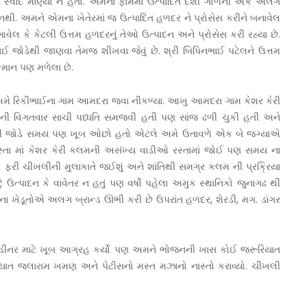
ત સ્વાદ માણ્યો ન હતો. એમના ફાર્મમાં ઉત્પાદિત દેશી ગોળની એક અલગ
ી. અમને એમના ખેતેરમાં જ ઉત્પાદિત હળદર ને પ્રોસેસ કરીને બનાવેલ
 કે કેટલી ઉત્તમ હળદરનું તેઓ ઉત્પાદન અને પ્રોસેસ કરી રહ્યા છે.
ભાઈ જોડેથી જાણવા તેમજ શીખવા જેવું છે. શ્રી બિપિનભાઈ પટેલને ઉત્તમ
ન્માન પણ મળેલા છે.
દ અમે રિકીભાઈના ગામ આમદરા જવા નીકળ્યા. આખુ આમદરા ગામ કેશર કેરી
એની વિગતવાર સાચી પધ્ધતિ સમજવી હતી પણ સાંજ ઢળી ચુકી હતી અને
મારી જોડે સમય પણ ખૂબ ઓછો હતો એટલે અમે ઉતાવળે એક બે જગ્યાએ
તા માં કેશર કેરી કલમની અસંખ્ય વાડીઓ રસ્તામાં જોઈ પણ સમય ના
 ફરી ચીખલીની મુલાકાતે જઈશું અને શાંતિથી સમગ્ર કલમ ની પ્રક્રિયા
ટું ઉત્પાદન કે વાવેતર ન હતું પણ વર્ષો પહેલા અમુક સ્થાનિકો જુનાગઢ થી
ના ખેડૂતોએ અલગ બ્રાન્ડ ઊભી કરી છે ઉપરાંત હળદર, શેરડી, મગ. ડાંગર
 ડીનર માટે ખૂબ આગ્રહ કર્યો પણ અમને ભોજનની ખાસ કોઈ જરૂરિયાત
ત જલારામ ખમણ અને પેટીસનો મસ્ત મઝાનો નાસ્તો કરાવ્યો. ચીખલી