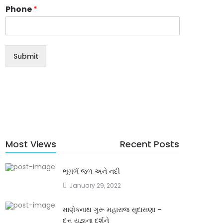
Phone
*
Submit
Most Views
Recent Posts
ભૂગર્ભ જળ અને નદી
January 29, 2022
માણેક્નાથ ગુરૂ મહારાજ સુદાસણા –
દત્ત યજ્ઞના દર્શને