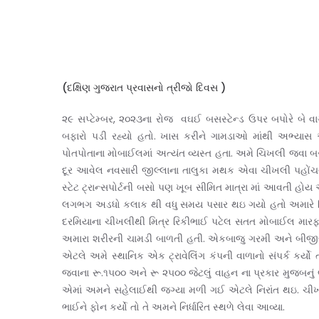
(દક્ષિણ ગુજરાત પ્રવાસનો ત્રીજો દિવસ )
૨૯ સપ્ટેમ્બર, ૨૦૨૩ના રોજ વઘઈ બસસ્ટેન્ડ ઉપર બપોરે બે વા
બફારો પડી રહ્યો હતો. ખાસ કરીને ગામડાઓ માંથી અભ્યાસ 
પોતપોતાના મોબાઈલમાં અત્યંત વ્યસ્ત હતા. અમે ચિખલી જવા
દૂર આવેલ નવસારી જીલ્લાના તાલુકા મથક એવા ચીખલી પહોંચ
સ્ટેટ ટ્રાન્સપોર્ટની બસો પણ ખૂબ સીમિત માત્રા માં આવતી હોય 
લગભગ અડધો કલાક થી વધુ સમય પસાર થઇ ગયો હતો અમારે નિર્ધાર
દરમિયાના ચીખલીથી મિત્ર રિકીભાઈ પટેલ સતત મોબાઈલ મારફત
અમારા શરીરની ચામડી બાળતી હતી. એકબાજુ ગરમી અને બીજીબા
એટલે અમે સ્થાનિક એક ટ્રાવેલિંગ કંપની વાળાનો સંપર્ક કર્
જવાના રૂ.૧૫૦૦ અને રૂ ૨૫૦૦ જેટલું વાહન ના પ્રકાર મુજબ
એમાં અમને સહેલાઈથી જગ્યા મળી ગઈ એટલે નિરાંત થઇ. ચીખલ
ભાઈને ફોન કર્યો તો તે અમને નિર્ધારિત સ્થળે લેવા આવ્યા.