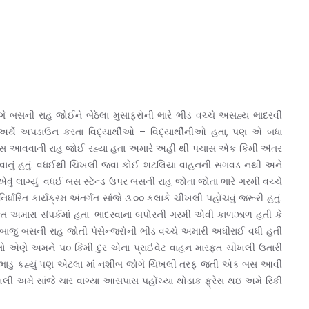
ગે બસની રાહ જોઈને બેઠેલા મુસાફરોની ભારે ભીડ વચ્ચે અસહ્ય ભાદરવી
અર્થે અપડાઉન કરતા વિદ્યાર્થીઓ – વિદ્યાર્થીનીઓ હતા, પણ એ બધા
 બસ આવવાની રાહ જોઈ રહ્યા હતા અમારે અહી થી પચાસ એક કિમી અંતર
વાનું હતું. વધઈથી ચિખલી જવા કોઈ શટલિયા વાહનની સગવડ નથી અને
એવું લાગ્યું. વધઈ બસ સ્ટેન્ડ ઉપર બસની રાહ જોતા જોતા ભારે ગરમી વચ્ચે
િત કાર્યક્રમ અંતર્ગત સાંજે ૩.૦૦ કલાકે ચીખલી પહોંચવું જરૂરી હતું.
 અમારા સંપર્કમાં હતા. ભાદરવાના બપોરની ગરમી એવી કાળઝાળ હતી કે
જુ બસની રાહ જોતી પેસેન્જરોની ભીડ વચ્ચે અમારી અધીરાઈ વધી હતી
યો તો એણે અમને ૫૦ કિમી દુર એના પ્રાઈવેટ વાહન મારફત ચીખલી ઉતારી
નું ભાડુ કહ્યું પણ એટલા માં નશીબ જોગે ચિખલી તરફ જતી એક બસ આવી
ી અમે સાંજે ચાર વાગ્યા આસપાસ પહોંચ્યા થોડાક ફ્રેસ થઇ અમે રિકી