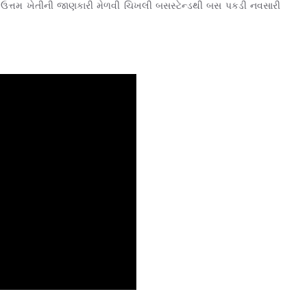
થતી ઉત્તમ ખેતીની જાણકારી મેળવી ચિખલી બસસ્ટેન્ડથી બસ પકડી નવસારી