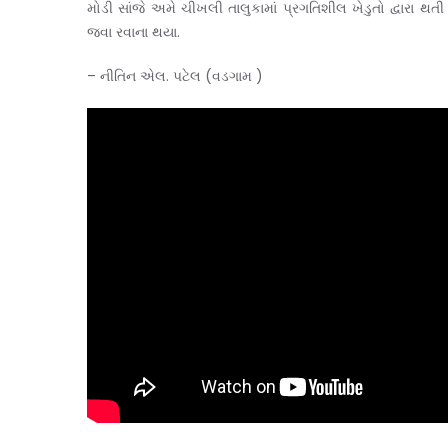
મોડી સાંજે અમે ચીખલી તાલુકામાં પ્રગતિશીલ ખેડુતો દ્વારા 
જવા રવાના થયા.
– નીતિન એલ. પટેલ (વડગામ )