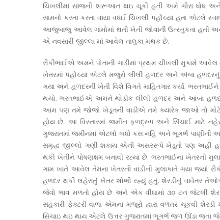
ચિખલીમાં સાંજની શરૂઆત થઇ ચૂકી હતી અમે ગીરા ધોધ અને વન
સામનો કરતા કરતા વાયા વધઈ ચિખલી પહોંચ્યા હતા એટલે સ્વ
આજુબાજુ આવેલ ગામોમાં થતી ખેતી જોવાની ઉત્સ્તુકતા હતી અને
એ નવસારી જીલ્લા માં આવેલ તાલુકા મથક છે.
રીકીભાઈએ અમને પોતાની ગાડીમાં પ્રથમ ચીખલી મુકામે આવેલ 
ખેતરમાં પહોંચ્યા એટલે મજુરો લીલી હળદર અને અંબા હળદરનું
ગયા અને હળદરની ખેતી વિશે વિગતે માહિતગાર કર્યા. ભરતભાઈન
થયો. ભરતભાઈએ અમને થોડીક લીલી હળદર અને આંબા હળદર આ
આમ પણ તમે જોજો ખેડૂતની વાડીએ તમે ક્યારેક જાઓ તો મોટે
હોય છે. આ વિસ્તારમાં જમીન ફળદ્રુપ અને સિંચાઈ માટે નહેરો 
ગુજરાતમાં જમીનમાં એટલો બધો કસ નહિ અને ભૂગર્ભ પાણીની 
સમૃદ્ધ જીલ્લો ગણી શકાય એની અસરરૂપે ખેડૂતો પણ અહી હળદર
થકી ખેતીને પોષણક્ષમ બનાવી રહ્યા છે. ભરતભાઈના ખેતરની 
ગામ ખાતે આવેલ તેમના ખેતરની વાડીની મુલાકાતે ગયા જ્યાં 
હળદર થકી લહેરાતું ખેતર શોભી રહ્યું હતું. શેરડીનું વાવેતર તે
જેવો ભાવ મળતો હોય છે અને એક વીઘામાં ૩૦ ટન જેટલી શેરડી 
સહકારી ફેક્ટરી વાળા એમના મજૂરો દ્વારા વળતર ચૂકવી શેરડ
સિંચાઇ થઇ થાય એટલે ઉત્તર ગુજરાતમાં ભૂગર્ભ જળ ઊંડા જતા જ