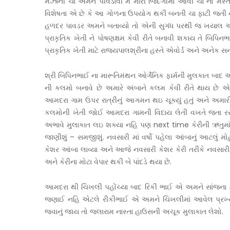
મઝાની ચા અમને પીવડાવી મેં મારી જિંદગીમાં આવી ચા નો મસ્
વિશેષતા એ છે કે આ ગોળના ઉપયોગ થકી બનતી ચા ફાટી જતી નથ
હળદર પાવડર અમને બતાવ્યો તો એની સુગંધ પરથી જ ખયાલ આવેલ
પ્રાકૃતિક ખેતી ને પોષણક્ષમ કેવી રીતે બનાવી શકાય તે બિપિન
પ્રાકૃતિક ખેતી માટે રાજ્યપાલશ્રીના હસ્તે એવોર્ડ અને અનેક સ
શ્રી બિપિનભાઈ ના મારૂતિમંથન ઓર્ગેનિક ફાર્મની મુલકાત બા
ની કલમો બનાવે છે અમારે અંબાને કલમ કેવી રીતે થાય છે 
આમદરા ગામ ઉપર રાત્રીનું આગમન થઇ ચૂક્યું હતું અને અ
કલમોની ખેતી જોઈ આમદરા ગામની વિદાય લેતી વખતે જતા રસ્
અભાવે મુલાકાત લઇ શક્યા નહિ પણ next time કેરીની ઋતુમાં
જાણીશું – સમજીશું. નવસારી માં વર્ષો પહેલા આંબાનું આટલું મો
કેશર આંબા લાવ્યા અને આજે નવસારી કેશર કેરી તરીકે નવસારી
અને કેરીના મોટા વેપાર થકી બે પાંદડે થયા છે.
આમદરા થી ચિખલી પહોંચ્યા બાદ રિકી ભાઈ એ અમને સાંજના
જણાઈ નહિ એટલે રીકીભાઈ એ અમને ચિખલીમાં આવેલ પ્રખ્યા
જવાનું જાય તો જલારામ નાસ્તા હાઉસની અચૂક મુલાકાત લેશો.