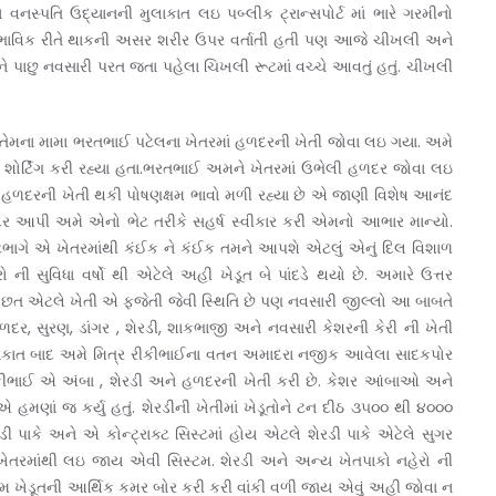
સ્પતિ ઉદ્યાનની મુલાકાત લઇ પબ્લીક ટ્રાન્સપોર્ટ માં ભારે ગરમીનો
ાભાવિક રીતે થાકની અસર શરીર ઉપર વર્તાતી હતી પણ આજે ચીખલી અને
 પાછુ નવસારી પરત જતા પહેલા ચિખલી રૂટમાં વચ્ચે આવતું હતું. ચીખલી
તેમના મામા ભરતભાઈ પટેલના ખેતરમાં હળદરની ખેતી જોવા લઇ ગયા. અમે
 શોર્ટિંગ કરી રહ્યા હતા.ભરતભાઈ અમને ખેતરમાં ઉભેલી હળદર જોવા લઇ
ે હળદરની ખેતી થકી પોષણક્ષમ ભાવો મળી રહ્યા છે એ જાણી વિશેષ આનંદ
પી અમે એનો ભેટ તરીકે સહર્ષ સ્વીકાર કરી એમનો આભાર માન્યો.
ભાગે એ ખેતરમાંથી કંઈક ને કંઈક તમને આપશે એટલું એનું દિલ વિશાળ
ની સુવિધા વર્ષો થી એટેલે અહી ખેડૂત બે પાંદડે થયો છે. અમારે ઉત્તર
અછત એટલે ખેતી એ ફજેતી જેવી સ્થિતિ છે પણ નવસારી જીલ્લો આ બાબતે
, સુરણ, ડાંગર , શેરડી, શાકભાજી અને નવસારી કેશરની કેરી ની ખેતી
મુલાકાત બાદ અમે મિત્ર રીકીભાઈના વતન અમાદરા નજીક આવેલા સાદકપોર
રીકીભાઈ એ અંબા , શેરડી અને હળદરની ખેતી કરી છે. કેશર આંબાઓ અને
ઓએ હમણાં જ કર્યુ હતું. શેરડીની ખેતીમાં ખેડૂતોને ટન દીઠ ૩૫૦૦ થી ૪૦૦૦
પાકે અને એ કોન્ટ્રાક્ટ સિસ્ટમાં હોય એટલે શેરડી પાકે એટેલે સુગર
ી ખેતરમાંથી લઇ જાય એવી સિસ્ટમ. શેરડી અને અન્ય ખેતપાકો નહેરો ની
ેમ ખેડૂતની આર્થિક કમર બોર કરી કરી વાંકી વળી જાય એવું અહી જોવા ન