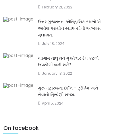
February 21, 2022
ઉત્તર ગુજરાતના ઐતિહાસિક સ્થળોએ
આવેલ પ્રાચીન સ્થાપત્યોની અભ્યાસ
મુલાકાત.
July 18, 2024
વડગામ તાલુકાને મુક્તેશ્વર ડેમ કેટલો
ઉપયોગી બની શકે?
January 13, 2022
ગુરૂ મહારજના દર્શન – ટ્રેકિંગ અને
સેવાનો ત્રિવેણી સંગમ.
April 5, 2024
On facebook