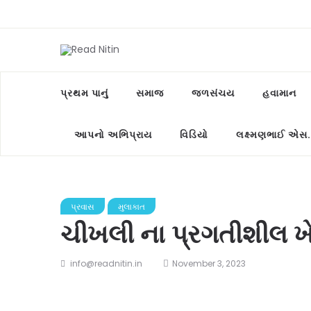
પ્રથમ પાનું
સમાજ
જળસંચય
હવામાન
આપનો અભિપ્રાય
વિડિયો
લક્ષ્મણભાઈ એસ.
પ્રવાસ
મુલાકાત
ચીખલી ના પ્રગતીશીલ ખે
info@readnitin.in
November 3, 2023