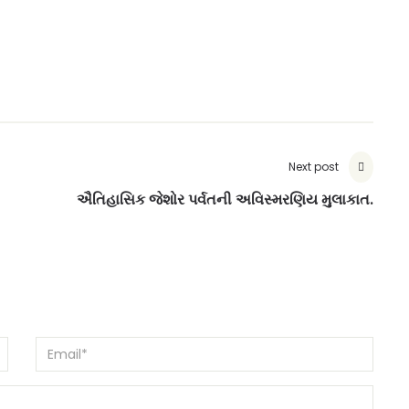
e
Next post
ઐતિહાસિક જેશોર પર્વતની અવિસ્મરણિય મુલાકાત.