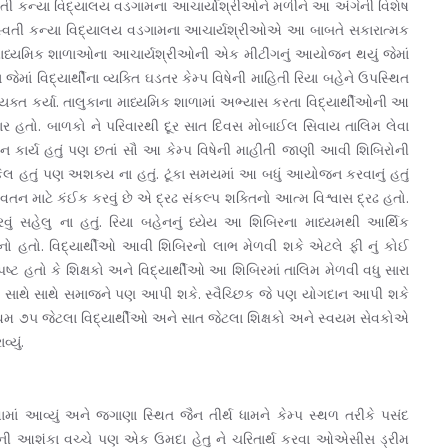
વતી કન્યા વિદ્યાલય વડગામના આચાર્યોશ્રીઓને મળીને આ અંગેની વિશેષ
સરસ્વતી કન્યા વિદ્યાલય વડગામના આચાર્યશ્રીઓએ આ બાબતે સકારાત્મક
ી માધ્યમિક શાળાઓના આચાર્યશ્રીઓની એક મીટીંગનું આયોજન થયું જેમાં
ાં વિદ્યાર્થીના વ્યક્તિ ઘડતર કેમ્પ વિષેની માહિતી રિયા બહેને ઉપસ્થિત
ક્ત કર્યા. તાલુકાના માધ્યમિક શાળામાં અભ્યાસ કરતા વિદ્યાર્થીઓની આ
કાર હતો. બાળકો ને પરિવારથી દૂર સાત દિવસ મોબાઈલ સિવાય તાલિમ લેવા
ાર્ય હતું પણ છતાં સૌ આ કેમ્પ વિષેની માહીતી જાણી આવી શિબિરોની
ેલ હતું પણ અશક્ય ના હતું. ટૂંકા સમયમાં આ બધું આયોજન કરવાનું હતું
 વતન માટે કંઈક કરવું છે એ દ્રઢ સંકલ્પ શક્તિનો આત્મ વિશ્વાસ દ્રઢ હતો.
ં સહેલુ ના હતું. રિયા બહેનનું ધ્યેય આ શિબિરના માધ્યમથી આર્થિક
ાનો હતો. વિદ્યાર્થીઓ આવી શિબિરનો લાભ મેળવી શકે એટલે ફી નું કોઈ
સ્પષ્ટ હતો કે શિક્ષકો અને વિદ્યાર્થીઓ આ શિબિરમાં તાલિમ મેળવી વધુ સારા
ાની સાથે સાથે સમાજને પણ આપી શકે. સ્વૈચ્છિક જે પણ યોગદાન આપી શકે
રથમ ૭૫ જેટલા વિદ્યાર્થીઓ અને સાત જેટલા શિક્ષકો અને સ્વયમ સેવકોએ
યું.
માં આવ્યું અને જગાણા સ્થિત જૈન તીર્થ ધામને કેમ્પ સ્થળ તરીકે પસંદ
્ધ ની આશંકા વચ્ચે પણ એક ઉમદા હેતુ ને ચરિતાર્થ કરવા ઓએસીસ ડ્રીમ