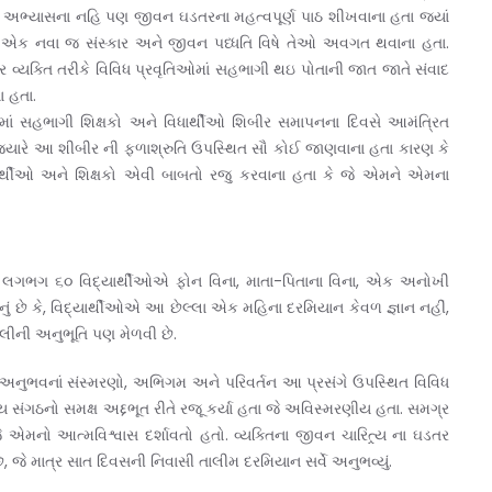
ષણીક અભ્યાસના નહિ પણ જીવન ઘડતરના મહત્વપૂર્ણ પાઠ શીખવાના હતા જ્યાં
 એક નવા જ સંસ્કાર અને જીવન પધ્ધતિ વિષે તેઓ અવગત થવાના હતા.
્ર વ્યક્તિ તરીકે વિવિધ પ્રવૃતિઓમાં સહભાગી થઇ પોતાની જાત જાતે સંવાદ
ા હતા.
 સહભાગી શિક્ષકો અને વિધાર્થીઓ શિબીર સમાપનના દિવસે આમંત્રિત
જ્યારે આ શીબીર ની ફળાશ્રુતિ ઉપસ્થિત સૌ કોઈ જાણવાના હતા કારણ કે
ર્થીઓ અને શિક્ષકો એવી બાબતો રજુ કરવાના હતા કે જે એમને એમના
ના લગભગ ૬૦ વિદ્યાર્થીઓએ ફોન વિના, માતા-પિતાના વિના, એક અનોખી
નું છે કે, વિદ્યાર્થીઓએ આ છેલ્લા એક મહિના દરમિયાન કેવળ જ્ઞાન નહીં,
શૈલીની અનુભૂતિ પણ મેળવી છે.
ું અનુભવનાં સંસ્મરણો, અભિગમ અને પરિવર્તન આ પ્રસંગે ઉપસ્થિત વિવિધ
 સંગઠનો સમક્ષ અદ્દભૂત રીતે રજૂ કર્યા હતા જે અવિસ્મરણીય હતા. સમગ્ર
 જે એમનો આત્મવિશ્વાસ દર્શાવતો હતો. વ્યક્તિના જીવન ચારિત્ર્ય ના ઘડતર
ે માત્ર સાત દિવસની નિવાસી તાલીમ દરમિયાન સર્વે અનુભવ્યું.