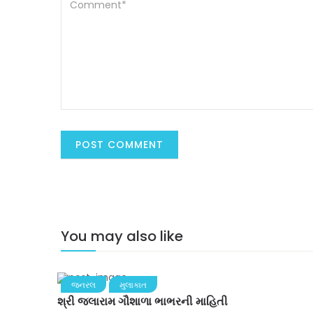
You may also like
જનરલ
મુલાકાત
શ્રી જલારામ ગૌશાળા ભાભરની માહિતી