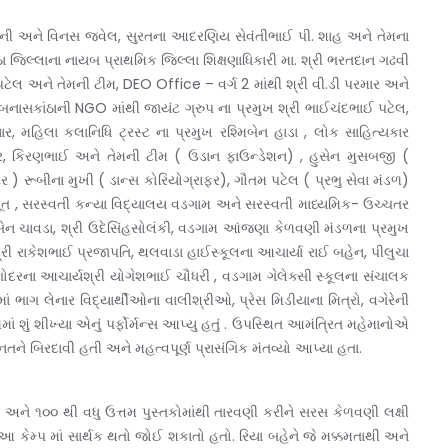
વતની અને વિનસ જ્વેલ, સુરતના આદરણિય સેવંતીભાઈ પી. શાહ અને તેમના
ા જિલ્લાના નાયબ પ્રાથમિક જિલ્લા શિક્ષણાધિકારી મા. શ્રી ભરતદાન ગઢવી
ેલ અને તેમની ટીમ, DEO Office – વર્ગ 2 માંથી શ્રી વી.ડી પરમાર અને
 બનાસકાંઠાની NGO માંથી જાયંટ ગ્રુપ ના પ્રમુખ શ્રી ભાઈચંદભાઈ પટેલ,
, મહિલા કલાનિધિ ટ્રસ્ટ ના પ્રમુખ રશ્મિબેન હાડા , લોક સાહિત્યકાર
માર, કિરણભાઈ અને તેમની ટીમ ( ઉડાન ફાઉન્ડેશન) , હુસેન મુસબજી (
) રૂબીના મુખી ( ડાન્સ કોરિયોગ્રાફર), ગૌતમ પટેલ ( પ્રભુ સેવા મંડળ)
ાજપૂત , સરસ્વતી કન્યા વિદ્યાલય વડગામ અને સરસ્વતી માધ્યમિક- ઉચ્ચતર
ેન ચાવડા, શ્રી ઉદેસિંહસોલંકી, વડગામ આંજણા કેળવણી મંડળના પ્રમુખ
શ્રી રાકેશભાઈ પ્રજાપતિ, થલવાડા હાઈસ્કૂલના આચાર્યા રાઈ બહેન, પીલુચા
દરના આચાર્યશ્રી યોગેશભાઈ ચૌધરી , વડગામ ગેલેક્સી સ્કૂલના સંચાલક
ાગ લેનાર વિદ્યાર્થીઓના વાલીશ્રીઓ, પ્રેસ મિડીયાના મિત્રો, વગેરેની
ં શું શીખ્યા એનું પર્ફોર્મન્સ આપ્યુ હતું . ઉપસ્થિત આમંત્રિત મહેમાનોએ
નતને બિરદાવી હતી અને મહત્વપૂર્ણ પ્રાસંગિક મંતવ્યો આપ્યા હતા.
 અને ૧૦૦ થી વધુ ઉત્તમ પુસ્તકોમાંથી તારવણી કરીને સરસ કેળવણી લક્ષી
 કેમ્પ માં સાર્થક થતો જોઈ શકાતો હતો. રિયા બહેને જે મક્કમતાથી અને