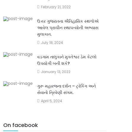
February 21, 2022
ઉત્તર ગુજરાતના ઐતિહાસિક સ્થળોએ
આવેલ પ્રાચીન સ્થાપત્યોની અભ્યાસ
મુલાકાત.
July 18, 2024
વડગામ તાલુકાને મુક્તેશ્વર ડેમ કેટલો
ઉપયોગી બની શકે?
January 13, 2022
ગુરૂ મહારજના દર્શન – ટ્રેકિંગ અને
સેવાનો ત્રિવેણી સંગમ.
April 5, 2024
On facebook