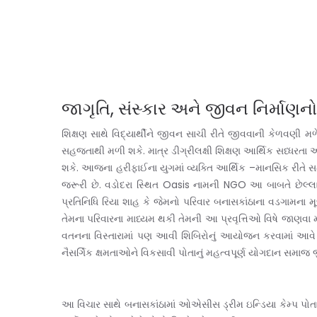
જાગૃતિ, સંસ્કાર અને જીવન નિર્માણ
શિક્ષણ સાથે વિદ્યાર્થીને જીવન સાચી રીતે જીવવાની કેળવણ
સહજતાથી મળી શકે. માત્ર ડીગ્રીલક્ષી શિક્ષણ આર્થિક સધ્ધર
શકે. આજના હરીફાઈના યુગમાં વ્યક્તિ આર્થિક –માનસિક રીતે સમ
જરૂરી છે. વડોદરા સ્થિત Oasis નામની NGO આ બાબતે છેલ્લા ઘણ
પ્રતિનિધિ રિયા શાહ કે જેમનો પરિવાર બનાસકાંઠાના વડગામના
તેમના પરિવારના માધ્યમ થકી તેમની આ પ્રવૃત્તિઓ વિષે જાણવા 
વતનના વિસ્તારામાં પણ આવી શિબિરોનું આયોજન કરવામાં આવે 
નૈસર્ગિક ક્ષમતાઓને વિકસાવી પોતાનું મહત્વપૂર્ણ યોગદાન સમાજ
આ વિચાર સાથે બનાસકાંઠામાં ઓએસીસ ડ્રીમ ઇન્ડિયા કેમ્પ પોત