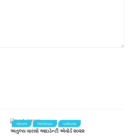
જનરલ
જળસંચય
પર્યાવરણ
અતુલ્ય વારસો આઇડેન્ટી એવોર્ડ ૨૦૨૨