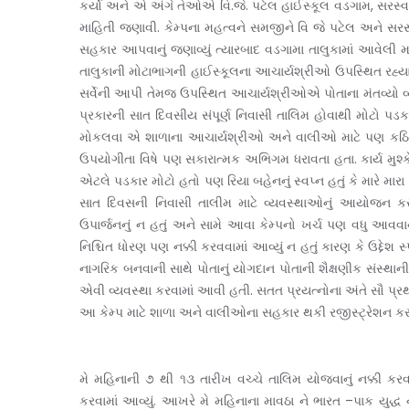
કર્યો અને એ અંગે તેઓએ વિ.જે. પટેલ હાઈસ્કૂલ વડગામ, સરસ્
માહિતી જણાવી. કેમ્પના મહત્વને સમજીને વિ જે પટેલ અને 
સહકાર આપવાનું જણાવ્યું ત્યારબાદ વડગામા તાલુકામાં આવેલ
તાલુકાની મોટાભાગની હાઈસ્કૂલના આચાર્યશ્રીઓ ઉપસ્થિત રહ્યા જેમ
સર્વેની આપી તેમજ ઉપસ્થિત આચાર્યશ્રીઓએ પોતાના મંતવ્યો વ્ય
પ્રકારની સાત દિવસીય સંપૂર્ણ નિવાસી તાલિમ હોવાથી મોટો પડ
મોકલવા એ શાળાના આચાર્યશ્રીઓ અને વાલીઓ માટે પણ કઠિન ક
ઉપયોગીતા વિષે પણ સકારાત્મક અભિગમ ધરાવતા હતા. કાર્ય મુશ્ક
એટલે પડકાર મોટો હતો પણ રિયા બહેનનું સ્વપ્ન હતું કે મારે મારા
સાત દિવસની નિવાસી તાલીમ માટે વ્યવસ્થાઓનું આયોજન કરવુ
ઉપાર્જનનું ન હતું અને સામે આવા કેમ્પનો ખર્ચ પણ વધુ આવવ
નિશ્ચિત ધોરણ પણ નક્કી કરવવામાં આવ્યું ન હતું કારણ કે ઉદ્દેશ 
નાગરિક બનવાની સાથે પોતાનું યોગદાન પોતાની શૈક્ષણીક સંસ્થ
એવી વ્યવસ્થા કરવામાં આવી હતી. સતત પ્રયત્નોના અંતે સૌ પ્
આ કેમ્પ માટે શાળા અને વાલીઓના સહકાર થકી રજીસ્ટ્રેશન કરાવ્
મે મહિનાની ૭ થી ૧૩ તારીખ વચ્ચે તાલિમ યોજવાનું નક્કી કરવા
કરવામાં આવ્યું. આખરે મે મહિનાના માવઠા ને ભારત –પાક યુદ