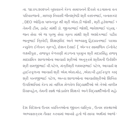
તા. ૧૪.૦૫.૨૦૨૫ને બુધવારને કેમ્પ સમાપનને દિવસે વડગામના 
પરિવારજનો , માલણ નિવાસી જૈનશ્રેષ્ઠી શ્રી વસંતભાઈ, બનાસકાંઠ
, DEO ઓફિસ પાલનપુર થી શ્રી એસ.ડી જોશી , શ્રી હરેશભાઈ પટ
તેમની ટીમ, ડાયેટ માંથી ડૉ. જીગરભાઈ જોશી, ભાવેશભાઈ પંડ્યા,
જન સેવા એ જ પ્રભુ સેવા ગ્રુપ માંથી શ્રી અશોકભાઈ પઢીયાર
ભાનુભાઈ ત્રિવેદી, શિક્ષણવિદ અને અભ્યાસુ હિદાયતભાઈ પર
ન્યુવેલ ઈલેવન ગ્રૂપ), રોશન દેસાઈ ( એન્કર સામાજિક ઈનોવેટર 
લક્ષ્મીપુરા , રાજપૂત કેળવણી મંડળના પ્રમુખ શ્રી મદારસિંહ ર
માધ્યમિક શાળાઓના આચાર્ય શ્રીઓ અનુક્રમે શ્રીમતી ઉર્વશીબ
શ્રી રામજીભાઈ વી.પટેલ, મંત્રીશ્રી લક્ષ્મણભાઈ પટેલ, આચાર્ય 
હાઈસ્કૂલના આચાર્ય શ્રી એમ.એસ.મોઢ, ,એસ.બી હાઈસ્કૂલ કાણો
શ્રી કાનજીભાઈ પટેલ, અન્ય શાળાઓના આચાર્યશ્રીઓ શિબિરમાં ભ
ઉપસ્થિતિમાં કેમ્પ માં તાલિમ મેળવેલ વિદ્યાર્થીઓ એ તેઓ તાલીમમા
રિયાબહેન, તેમની સાથે જોડાયેલ શિક્ષકો અને વિદ્યાર્થીઓની મહે
દેશ વિદેશના ઉતમ વ્યક્તિઓના જીવન ચારિત્ર્ય , ઉતમ સંસ્થાઓ
અભ્યાસક્રમ તૈયાર કરવામાં આવ્યો હતો જે સાચા અર્થમાં આજે આ