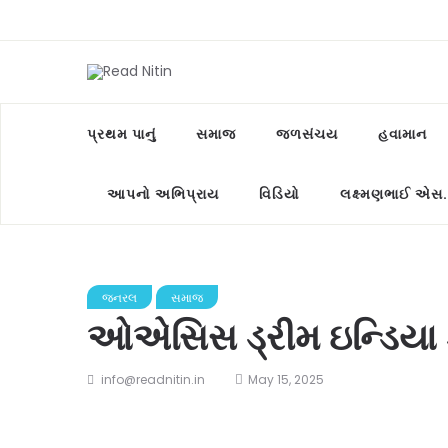
પ્રથમ પાનું
સમાજ
જળસંચય
હવામાન
આપનો અભિપ્રાય
વિડિયો
લક્ષ્મણભાઈ એસ.
જનરલ
સમાજ
ઓએસિસ ડ્રીમ ઇન્ડિયા 
info@readnitin.in
May 15, 2025