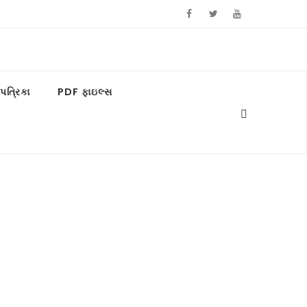
ત્રિકા
PDF ફાઇલ્સ