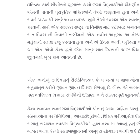
ઇન્ડિયા કાર્ય શીબીરનો શુભારંભ થયો જ્યાં વિદ્યાર્થીઓ શૈક્
એમની પોતાની પ્રાકૃતિક શક્તિઓને તેઓ જાણવાના હતા અને
સવારે ૫.૩૦ થી રાત્રે ૧૦.૦૦ વાગ્યા સુધી તેઓ સ્વયમ એક સ્વતંત
કરવાની સાથે એક સશકત રાષ્ટ્ર ના નિર્માણ માટે કટીબદ્ધ બનાવન
સાત દિવસ ની નિવાસી તાલીમનો એક નવીન અનુભવ અ કેમ્પમાં
મહેમાનો સમક્ષ રજુ કરવાના હતા અને એ દિવસ આવી પહોંચ્યો 
આ એક એવો કેમ્પ હતો જેમાં માત્ર સાત દિવસની અંદર વિધા
જીવનમાં ખૂબ કામ આવવની છે.
એક અનોખું ૭ દિવસનું રેસિડેન્શિયલ કેમ્પ જ્યાં ૫ શાળાઓ
સહયાત્રા કરીને જીવંત જીવન શિક્ષણ મેળવ્યું છે. ગૌરવ એ બાબત
પણ વ્યક્તિત્વ વિકાસ, સંબંધોની ઊંડાણ, અને સંસ્કારપૂર્ણ જીવન
કેમ્પ સમાપન સમારંભમાં વિદ્યાર્થીઓ પોતાનું આખા મહિના પરન
સંસ્થાઓના પ્રતિનિધિઓ , આચાર્યશ્રીઓ , શિક્ષકશ્રીઓ,સેવાકીય
સભાનું સંચાલન સ્વયંમ વિદ્યાર્થીઓ દ્વારા કરવામાં આવ્યું હતું
બાબત આવા કેમ્પો સમાજજીવનમાં અમૂલ્ય યોગદાન આપી શકે છે, જ