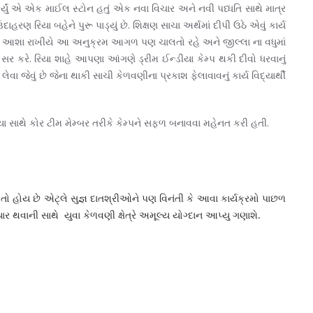
ર્યું એ એક માઈલ સ્ટોન હતું એક નવા વિચાર અને નવી પધ્ધતિ સાથે માત્ર
હરણ રિયા બહેને પુરૂ પાડ્યું છે. શિક્ષણ સાચા અર્થમાં દીપી ઉઠે એવું કાર્ય
 છે. આશા રાખીયે આ અનુક્રમ આગળ પણ ચાલતો રહે અને જીલ્લા ના વધુમાં
સર કરે. રિયા શાહે આપણા આંગણે ડ્રીમ ઈન્ડીયા કેમ્પ થકી દીવો ધરવાનું
લેવા જેવું છે જેના થાકી સાચી કેળવણીના પ્રકાશ ફેલાવાવનું કાર્ય વિદ્યાર્થી
સાથે કોર ટીમ મેમ્બર તરીકે કેમ્પને સફળ બનાવવા મહેનત કરી હતી.
તો હોય છે એટ્લે સુજ્ઞ દાતશ્રીઓને પણ વિનંતી કે આવા કાર્યક્રમો પાછળ
વાની સાથે યુવા કેળવણી ક્ષેત્રે અમૂલ્ય યોગ્દાન આપ્યુ ગણાશે.
e