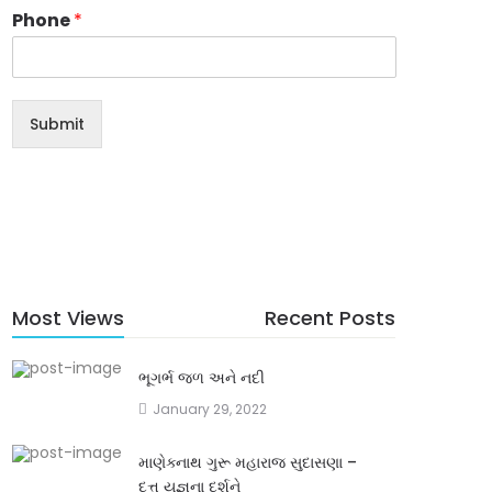
Phone
*
Submit
Most Views
Recent Posts
ભૂગર્ભ જળ અને નદી
January 29, 2022
માણેક્નાથ ગુરૂ મહારાજ સુદાસણા –
દત્ત યજ્ઞના દર્શને