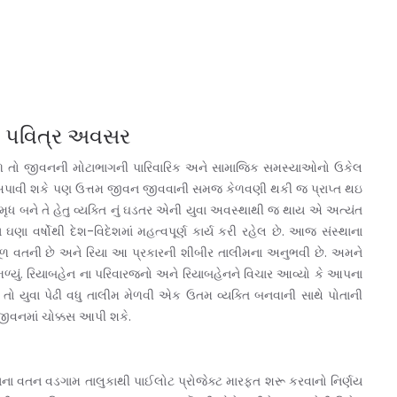
નો પવિત્ર અવસર
ી મળે તો જીવનની મોટાભાગની પારિવારિક અને સામાજિક સમસ્યાઓનો ઉકેલ
તા અપાવી શકે પણ ઉત્તમ જીવન જીવવાની સમજ કેળવણી થકી જ પ્રાપ્ત થઇ
ૃધ બને તે હેતુ વ્યક્તિ નું ઘડતર એની યુવા અવસ્થાથી જ થાય એ અત્યંત
ા વર્ષોથી દેશ-વિદેશમાં મહત્વપૂર્ણ કાર્ય કરી રહેલ છે. આજ સંસ્થાના
 મૂળ વતની છે અને રિયા આ પ્રકારની શીબીર તાલીમના અનુભવી છે. અમને
મળ્યું. રિયાબહેન ના પરિવારજનો અને રિયાબહેનને વિચાર આવ્યો કે આપના
તો યુવા પેઢી વધુ તાલીમ મેળવી એક ઉતમ વ્યક્તિ બનવાની સાથે પોતાની
 જીવનમાં ચોક્કસ આપી શકે.
ાના વતન વડગામ તાલુકાથી પાઈલોટ પ્રોજેક્ટ મારફત શરૂ કરવાનો નિર્ણય