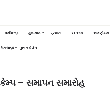
પર્યાવરણ
મુલાકાત
પ્રવાસ
આરોગ્ય
અરુણોદય પ
 ઉપલાણા – જીવન દર્શન
કેમ્પ – સમાપન સમારોહ