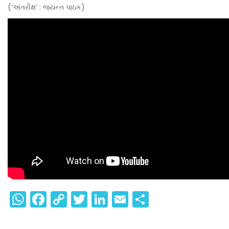
(‘અંતરીક્ષ’ : જયન્ત પાઠક)
WhatsApp
Facebook
Copy
Twitter
LinkedIn
Email
Share
Link