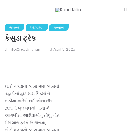
જનરલ
પર્યાવરણ
પ્રવાસ
કેસુડા ટ્રેક
info@readnitin.in
April 5, 2025
થોડો વગડાનો શ્વાસ મારા શ્વાસમાં,
પહાડોનાં હાડ મારા પિંડમાં ને
નાડીમાં નાનેરી નદીઓનાં નીર;
છાતીમાં બુલબુલનો માળો ને
આંગળીમાં આદિવાસીનું તીણું તીર;
રોમ મારાં ફરકે છે ઘાસમાં,
થોડો વગડાનો શ્વાસ મારા શ્વાસમાં.