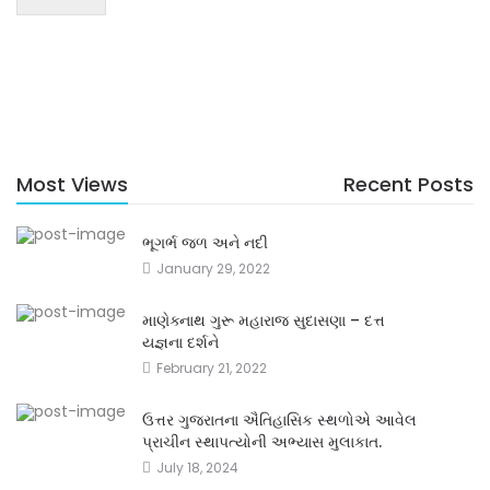
Most Views
Recent Posts
ભૂગર્ભ જળ અને નદી
January 29, 2022
માણેક્નાથ ગુરૂ મહારાજ સુદાસણા – દત્ત
યજ્ઞના દર્શને
February 21, 2022
ઉત્તર ગુજરાતના ઐતિહાસિક સ્થળોએ આવેલ
પ્રાચીન સ્થાપત્યોની અભ્યાસ મુલાકાત.
July 18, 2024