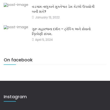
વડગામ તાલુકાને મુક્તેશ્વર ડેમ કેટલો ઉપયોગી
બની શકે?
January 13, 2022
ગુરૂ મહારજના દર્શન – ટ્રેકિંગ અને સેવાનો
ત્રિવેણી સંગમ.
April 5, 2024
On facebook
Instagram