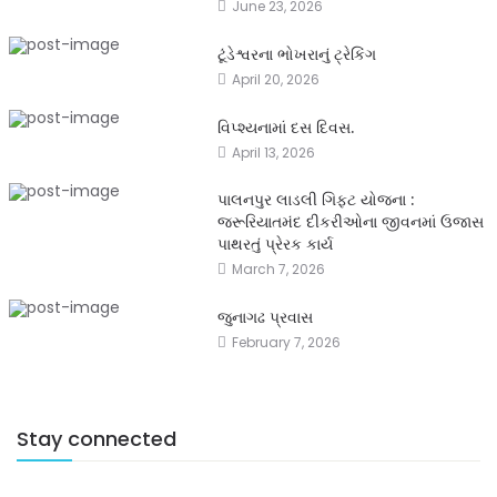
June 23, 2026
ટૂંડેશ્વરના ભોખરાનું ટ્રેકિંગ
April 20, 2026
વિપ્શ્યનામાં દસ દિવસ.
April 13, 2026
પાલનપુર લાડલી ગિફ્ટ યોજના :
જરૂરિયાતમંદ દીકરીઓના જીવનમાં ઉજાસ
પાથરતું પ્રેરક કાર્ય
March 7, 2026
જુનાગઢ પ્રવાસ
February 7, 2026
Stay connected