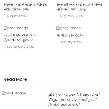
સરસ્વતી નદીને સહાયક જોયણ
સરસ્વતી અને તેની સહાયક મુખ્ય
નદીનુ ઉદ્દગમ સ્થાન.
નદીઓનો જળ પ્રવાહ
August 3, 2025
August 27, 2025
સહયોગ કુષ્ઠ યજ્ઞ ટ્રસ્ટ –
જોગીડા પર્વત ટ્રેકિંગ
હિંમતનગરની મુલાકાત.
February 3, 2026
September 9, 2022
Read More
હરિશ્ચંદ્રગઢ : સહ્યાદ્રીની ગોદમાં વસેલો
ઇતિહાસ, આસ્થા, સાહસ અને કુદરતી
સૌંદર્યનો અનોખો વારસો