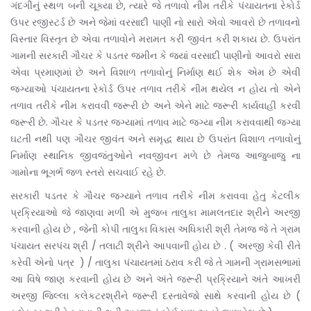
ગંદગીનું સ્થળ બની ચૂક્યા છે, ત્યારે જે તળાવો નીમ તરીકે પંચાયતના રેકોર્ડ
ઉપર રજીસ્ટર્ડ છે અને જેમાં વરસાદી પાણી નો સારો એવો આવરો છે તળાવનો
વિસ્તાર વિસ્તૃત છે એવા તળાવોને મરામત કરી જીવંત કરી શકાય છે. ઉપરાંત
ગામની સરકારી ગૌચર કે પડતર જમીન કે જ્યાં વરસાદી પાણીનો આવરો સારા
એવા પ્રમાણમાં છે અને વિશાળ તળાવોનું નિર્માણ થઈ શેક એમ છે એવી
જગ્યાઓ પંચાયતના રેકોર્ડ ઉપર તળાવ તરીકે નીમ થયેલ ન હોય તો એને
તળાવ તરીકે નીમ કરાવવી જરૂરી છે અને એને માટે જરૂરી કાર્યવાહી કરવી
જરૂરી છે. ગૌચર કે પડતર જગ્યામાં તળાવ માટે જગ્યા નીમ કરાવવાથી જગ્યા
ઘટતી નથી પણ ગૌચર જીવંત અને સમૃદ્ધ થાય છે ઉપરાંત વિશાળ તળાવોનું
નિર્માણ સ્થાનિક જીવજંતુઓને નવજીવન મળે છે તેમજ આજુબાજુ ના
ગામોના ભૂગર્ભ જળ સ્તરો સચવાઈ રહે છે.
સરકારી પડતર કે ગૌચર જગ્યાને તળાવ તરીકે નીમ કરાવવા હેતુ કેટલીક
પ્રક્રિયાઓ જે જાણવા મળી એ મુજબ તાલુકા મામલતદાર શ્રીને અરજી
કરવાની હોય છે , જેની કોપી તાલુકા વિકાસ અધિકારી શ્રી તેમજ જે તે ગ્રામ
પંચાયત સરપંચ શ્રી / તલાટી શ્રીને આપવાની હોય છે . (
અરજી કેવી રીતે
કરેવી એનો પત્ર
) / તાલુકા પંચાયતમાં ઠરાવ કરી જે તે ગામની ગ્રામસભામાં
આ વિષે જાણ કરવાની હોય છે અને અંતે જરૂરી પ્રક્રિયાને અંતે આખરી
અરજી જિલ્લા કલેકટરશ્રીને જરૂરી દસ્તાવેજો સાથે કરવાની હોય છે (