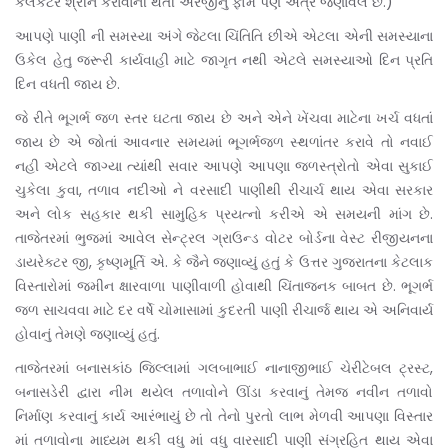
કલેકટર શ્રીને કરાવાની થતી અરજીનું ફોર્મ પણ અત્રે જણાવેલ છે.
)
આપણે પાણી ની સમસ્યા અંગે જેટલા ચિંતિતિ છીએ એટલા એની સમસ્યાના
ઉકેલ હેતુ જરૂરી કાર્યવાહી માટે જાગૃત નથી એટલે સમસ્યાઓ દિન પ્રતિ
દિન વધતી જાય છે.
જે રીતે ભૂગર્ભ જળ સ્તર ઘટતા જાય છે અને એને ખેંચવા માટેના ખર્ચ વધતાં
જાય છે એ જોતાં આવનાર સમયમાં ભૂગર્ભજળ સ્થળાંતર કરાવે તો નવાઈ
નહી એટલે જાગ્યા ત્યાંથી સવાર આપણે આપણા જળસ્ત્રોતો એવા સુકાઈ
ચુકેલા કુવા, તળાવ નદીઓ ને વરસાદી પાણીથી રીચાર્ચ થાય એવા સરકાર
અને લોક સહકાર થકી સામુહિક પ્રયત્નો કરીએ એ સમયની માંગ છે.
તાજેતરમાં ભુજમાં આવેલ સેન્ટ્રલ ગ્રાઉન્ડ વોટર બોર્ડના વેસ્ટ રીજીયનના
ડાયરેક્ટર જી, કૃષ્ણમૂર્તિ એ. કે જૈને જણાવ્યું હતું કે ઉત્તર ગુજરાતના કેટલાક
વિસ્તારોમાં જમીન ક્ષારવાળા પાણીવાળી હોવાથી ચિંતાજનક બાબત છે. ભૂગર્ભ
જળ સાચવવા માટે દર વર્ષે ચોમાસામાં કુદરતી પાણી રીચાર્જ થાય એ અનિવાર્ય
હોવાનું તેમણે જણાવ્યું હતું.
તાજેતરમાં બનાસકાંઠ જિલ્લામાં ગલબાભાઈ નાનાજીભાઈ ચેરીટેબલ ટ્રસ્ટ,
બનાસડેરી દ્વારા નીમ થયેલ તળાવોને ઊંડા કરવાનું તેમજ નવીન તળાવો
નિર્માણ કરવાનું કાર્ય આરંભાયું છે તો તેનો પુરતો લાભ મેળવી આપણા વિસ્તાર
માં તળાવોના માધ્યમ થકી વધુ માં વધુ વારસાદી પાણી સંગ્રહિત થાય એવા