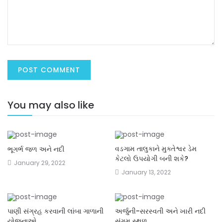
You may also like
વડગામ તાલુકાને મુક્તેશ્વર ડેમ
ભૂગર્ભ જળ અને નદી
કેટલો ઉપયોગી બની શકે?
January 29, 2022
January 13, 2022
પાણી સંગ્રહ કરવાની લાંબા ગાળાની
અર્જુની-સરસ્વતી અને ખારી નદી
યોજનાઓ.
સંગમ સ્થળ