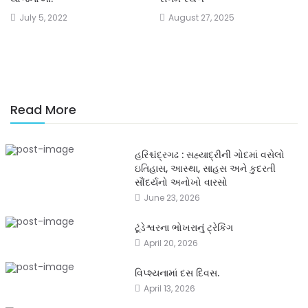
July 5, 2022
August 27, 2025
Read More
હરિશ્ચંદ્રગઢ : સહ્યાદ્રીની ગોદમાં વસેલો
ઇતિહાસ, આસ્થા, સાહસ અને કુદરતી
સૌંદર્યનો અનોખો વારસો
June 23, 2026
ટૂંડેશ્વરના ભોખરાનું ટ્રેકિંગ
April 20, 2026
વિપ્શ્યનામાં દસ દિવસ.
April 13, 2026