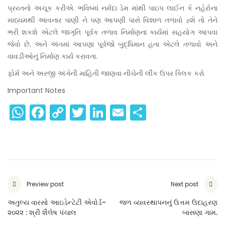
પ્રય્તનો અચૂક કરીએ. ભવિષ્માં નર્મદા ડેમ માંથી પાઇપ લાઈન કે નહેરોના
માધ્યમથી આવનાર પાણી ને પણ આપણી પાસે વિશાળ તળાવો હ્શે તો તેને
ભરી શકશે એટલે જાગૃતિ પૂર્વક તળાવ નિર્માણના કાર્યમાં સહયોગ આપવા
જેવો છે. અને અંતમાં આપણા પૂર્વજો બુદ્ધિમાન હતા એટલે તળાવો અને
વાવડીઓનું નિર્માણ કાર્ય કરાવતા.
ફોર્મ અને અરજી અંગેની માહિતી જાણવા નીચેની લીંક ઉપર ક્લિક કરો
Important Notes
WhatsApp
Facebook
Copy
Twitter
LinkedIn
Email
Share
Link
Preview post
Next post
અતુલ્ય વારસો આઇડેન્ટેટી એવોર્ડ-
જળ વ્યવસ્થાપનનું ઉત્તમ ઉદાહરણ
૨૦૨૨ : શ્રી શૈલેષ પંચાલ
બાસણા ગામ.