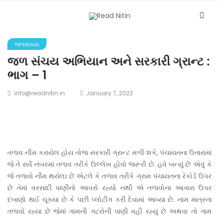
જળસંચય
જળ સંચય અભિયાન અને સરકારી ગ્રાન્ટ :
ભાગ – 1
info@readnitin.in
January 7, 2023
તળાવ નીમ કરાયેલ હોય તોજ સરકારી ગ્રાન્ટ મળી શકે, પંચાયતના ઉતારામાં
જે તે સર્વે નંબરમાં તળાવ તરીકે ઉલ્લેખ હોવો જરૂરી છે. હવે બન્યું છે એવું કે
જે તળાવો નીમ થયેલા છે એટલે કે તળાવ તરીકે ગ્રામ પંચાયતના રેકોર્ડ ઉપર
છે તેમાં વરસાદી પાણીનો આવરો રહ્યો નથી એ તળાવોના આવારા ઉપર
દબાણો થઈ ચૂક્યા છે કે પછી પ્લોટીંગ કરી દેવામાં આવ્યા છે. નામ માત્રના
તળાવો રહ્યા છે જેમાં ગામની ગટરોની પાણી વહી રહ્યું છે અથવા તો ગામ