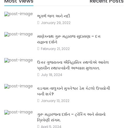
Most Views
Recent Posts
ભૂગર્ભ જળ અને નદી
January 29, 2022
માણેક્નાથ ગુરૂ મહારાજ સુદાસણા – દત્ત
યજ્ઞના દર્શને
February 21, 2022
ઉત્તર ગુજરાતના ઐતિહાસિક સ્થળોએ આવેલ
પ્રાચીન સ્થાપત્યોની અભ્યાસ મુલાકાત.
July 18, 2024
વડગામ તાલુકાને મુક્તેશ્વર ડેમ કેટલો ઉપયોગી
બની શકે?
January 13, 2022
ગુરૂ મહારજના દર્શન – ટ્રેકિંગ અને સેવાનો
ત્રિવેણી સંગમ.
April 5, 2024