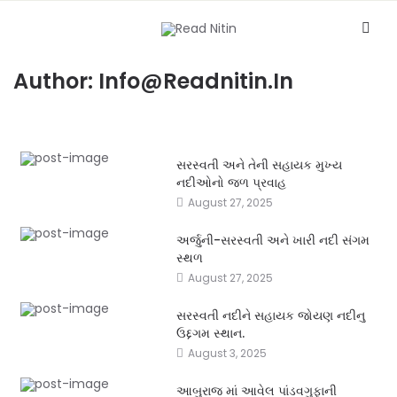
Author:
Info@readnitin.in
સરસ્વતી અને તેની સહાયક મુખ્ય
નદીઓનો જળ પ્રવાહ
August 27, 2025
અર્જુની-સરસ્વતી અને ખારી નદી સંગમ
સ્થળ
August 27, 2025
સરસ્વતી નદીને સહાયક જોયણ નદીનુ
ઉદ્દગમ સ્થાન.
August 3, 2025
આબુરાજ માં આવેલ પાંડવગુફાની