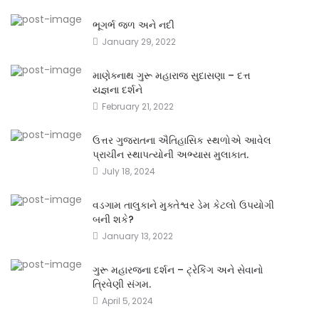
ભૂગર્ભ જળ અને નદી
January 29, 2022
માણેક્નાથ ગુરૂ મહારાજ સુદાસણા – દત્ત
યજ્ઞના દર્શને
February 21, 2022
ઉત્તર ગુજરાતના ઐતિહાસિક સ્થળોએ આવેલ
પ્રાચીન સ્થાપત્યોની અભ્યાસ મુલાકાત.
July 18, 2024
વડગામ તાલુકાને મુક્તેશ્વર ડેમ કેટલો ઉપયોગી
બની શકે?
January 13, 2022
ગુરૂ મહારજના દર્શન – ટ્રેકિંગ અને સેવાનો
ત્રિવેણી સંગમ.
April 5, 2024