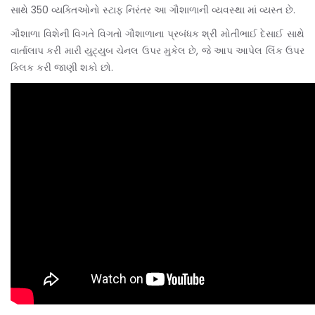
સાથે 350 વ્યક્તિઓનો સ્ટાફ નિરંતર આ ગૌશાળાની વ્યવસ્થા માં વ્યસ્ત છે.
ગૌશાળા વિશેની વિગતે વિગતો ગૌશાળાના પ્રબંધક શ્રી મોતીભાઈ દેસાઈ સાથે
વાર્તાલાપ કરી મારી યુટ્યુબ ચેનલ ઉપર મુકેલ છે, જે આપ આપેલ લિંક ઉપર
ક્લિક કરી જાણી શકો છો.