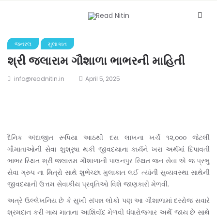
જનરલ
મુલાકાત
શ્રી જલારામ ગૌશાળા ભાભરની માહિતી
info@readnitin.in
April 5, 2025
દૈનિક અંદાજીત રૂપિયા આઠથી દસ લાખના ખર્ચે ૧૨,૦૦૦ જેટલી
ગૌમાતાઓની સેવા શુશ્રૃષા થકી જીવદયાના કાર્યને ખરા અર્થમાં દિપાવતી
ભાભર સ્થિત શ્રી જલારામ ગૌશાળાની પાલનપુર સ્થિત જન સેવા એ જ પ્રભુ
સેવા ગ્રુપ ના મિત્રો સાથે શુભેચ્છા મુલાકાત લઈ ત્યાંની સુવ્યવસ્થા સાથેની
જીવદયાની ઉત્તમ સેવાકીય પ્રવૃતિઓ વિશે જાણકારી મેળવી.
અત્રે ઉલ્લેખનિય છે કે સુખી સંપન્ન લોકો પણ આ ગૌશાળામાં દરરોજ સવારે
શ્રમદાન કરી ગાય માતાના આશિર્વાદ મેળવી ધંધારોજગાર અર્થે જાય છે સાથે