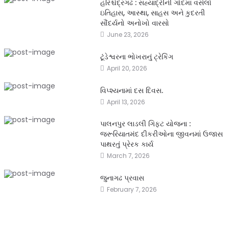
હરિશ્ચંદ્રગઢ : સહ્યાદ્રીની ગોદમાં વસેલો
ઇતિહાસ, આસ્થા, સાહસ અને કુદરતી
સૌંદર્યનો અનોખો વારસો
June 23, 2026
ટૂંડેશ્વરના ભોખરાનું ટ્રેકિંગ
April 20, 2026
વિપ્શ્યનામાં દસ દિવસ.
April 13, 2026
પાલનપુર લાડલી ગિફ્ટ યોજના :
જરૂરિયાતમંદ દીકરીઓના જીવનમાં ઉજાસ
પાથરતું પ્રેરક કાર્ય
March 7, 2026
જુનાગઢ પ્રવાસ
February 7, 2026