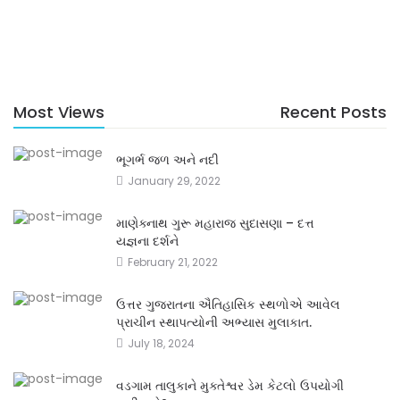
Most Views
Recent Posts
ભૂગર્ભ જળ અને નદી
January 29, 2022
માણેક્નાથ ગુરૂ મહારાજ સુદાસણા – દત્ત
યજ્ઞના દર્શને
February 21, 2022
ઉત્તર ગુજરાતના ઐતિહાસિક સ્થળોએ આવેલ
પ્રાચીન સ્થાપત્યોની અભ્યાસ મુલાકાત.
July 18, 2024
વડગામ તાલુકાને મુક્તેશ્વર ડેમ કેટલો ઉપયોગી