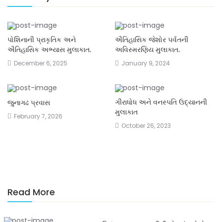
પોશિનાની પ્રાકૃતિક અને
ઐતિહાસિક જેશોર પર્વતની
ઐતિહાસિક અભ્યાસ મુલાકાત.
અવિસ્મરણિય મુલાકાત.
December 6, 2025
January 9, 2024
ગીરાધોધ અને વનસ્પતિ ઉદ્યાનની
જુનાગઢ પ્રવાસ
મુલાકાત
February 7, 2026
October 26, 2023
Read More