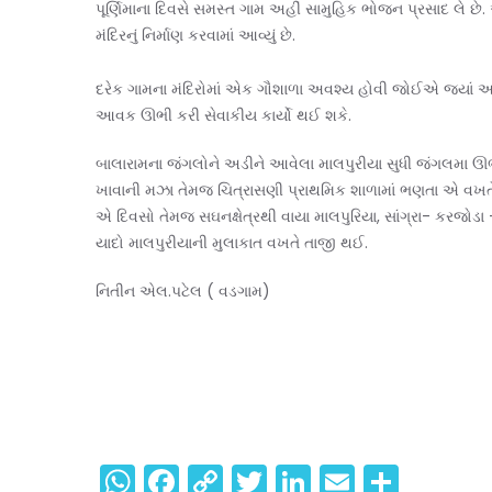
પૂર્ણિમાના દિવસે સમસ્ત ગામ અહીં સામુહિક ભોજન પ્રસાદ લે છે.
મંદિરનું નિર્માણ કરવામાં આવ્યું છે.
દરેક ગામના મંદિરોમાં એક ગૌશાળા અવશ્ય હોવી જોઈએ જ્યાં 
આવક ઊભી કરી સેવાકીય કાર્યો થઈ શકે.
બાલારામના જંગલોને અડીને આવેલા માલપુરીયા સુધી જંગલમા 
ખાવાની મઝા તેમજ ચિત્રાસણી પ્રાથમિક શાળામાં ભણતા એ વખતે મા
એ દિવસો તેમજ સઘનક્ષેત્રથી વાયા માલપુરિયા, સાંગ્રા- કરજો
યાદો માલપુરીયાની મુલાકાત વખતે તાજી થઈ.
નિતીન એલ.પટેલ ( વડગામ)
WhatsApp
Facebook
Copy
Twitter
LinkedIn
Email
Shar