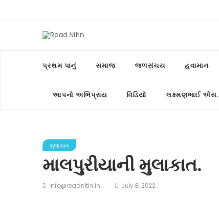
પ્રથમ પાનું
સમાજ
જળસંચય
હવામાન
આપનો અભિપ્રાય
વિડિયો
લક્ષ્મણભાઈ એસ.
મુલાકાત
માલપુરીયાની મુલાકાત.
info@readnitin.in
July 8, 2022