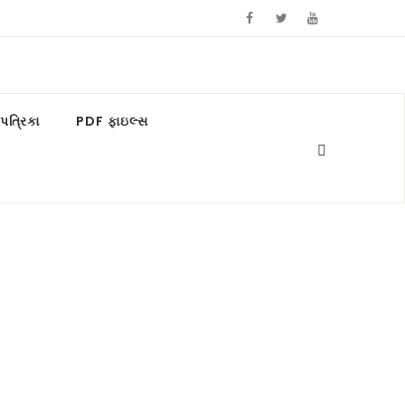
ત્રિકા
PDF ફાઇલ્સ