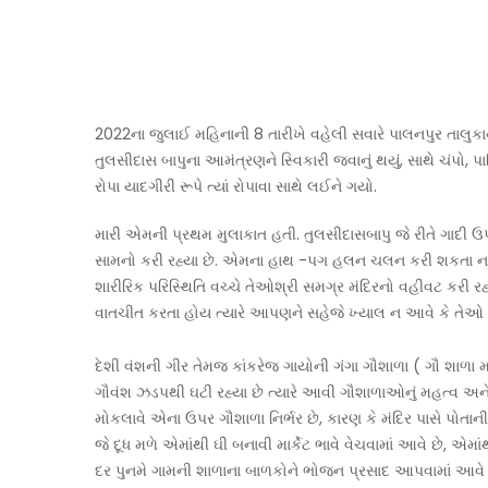
2022ના જુલાઈ મહિનાની 8 તારીખે વહેલી સવારે પાલનપુર તાલુકાના
તુલસીદાસ બાપુના આમંત્રણને સ્વિકારી જવાનું થયું, સાથે ચંપો, 
રોપા યાદગીરી રૂપે ત્યાં રોપાવા સાથે લઈને ગયો.
મારી એમની પ્રથમ મુલાકાત હતી. તુલસીદાસબાપુ જે રીતે ગાદી ઉ
સામનો કરી રહ્યા છે. એમના હાથ -પગ હલન ચલન કરી શકતા
શારીરિક પરિસ્થિતિ વચ્ચે તેઓશ્રી સમગ્ર મંદિરનો વહીવટ કરી
વાતચીત કરતા હોય ત્યારે આપણને સહેજે ખ્યાલ ન આવે કે તેઓ 
દેશી વંશની ગીર તેમજ કાંકરેજ ગાયોની ગંગા ગૌશાળા ( ગૌ શાળા મ
ગૌવંશ ઝડપથી ઘટી રહ્યા છે ત્યારે આવી ગૌશાળાઓનું મહત્વ અનેક
મોકલાવે એના ઉપર ગૌશાળા નિર્ભર છે, કારણ કે મંદિર પાસે પોતા
જે દૂધ મળે એમાંથી ઘી બનાવી માર્કેટ ભાવે વેચવામાં આવે છે, એ
દર પુનમે ગામની શાળાના બાળકોને ભોજન પ્રસાદ આપવામાં આવે છ