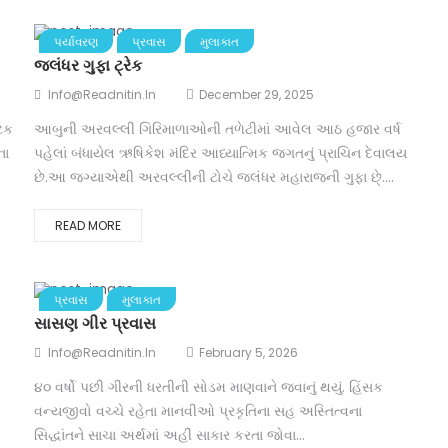
પર્યાવરણ
પ્રવાસ
મુલાકાત
જલંધર ગુફા ટ્રેક
Info@readnitin.in
December 29, 2025
ાટક
આબુની અરવલ્લી ગિરિમાળાઓની તળેટીમાં આવેલ આઠ હજાર વર્ષ
ના
પહેલાં બંધાયેલ ઋષિકેશ મંદિર આધ્યાત્મિક જગતનું પ્રાચિન દેવાલય
છે.આ જગ્યાએથી અરવલ્લીની ટોચે જલંધર મહારાજની ગુફા છે્....
READ MORE
પ્રવાસ
મુલાકાત
સાસણ ગીર પ્રવાસ
Info@readnitin.in
February 5, 2026
૪૦ વર્ષો પછી ગીરની ધરતીની સોડમ માણવાને જવાનું થયું. હિંસક
વન્યજીવો વચ્ચે રહેતા માનવીઓ પ્રકૃતિના સહ અસ્તિત્વના
સિદ્ધાંતને સાચા અર્થમાં અહીં સાકાર કરતા જોવા...