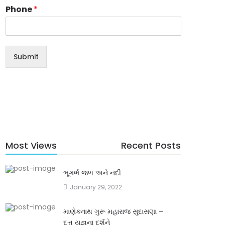
Phone
*
Submit
Most Views
Recent Posts
ભૂગર્ભ જળ અને નદી
January 29, 2022
માણેક્નાથ ગુરૂ મહારાજ સુદાસણા –
દત્ત યજ્ઞના દર્શને