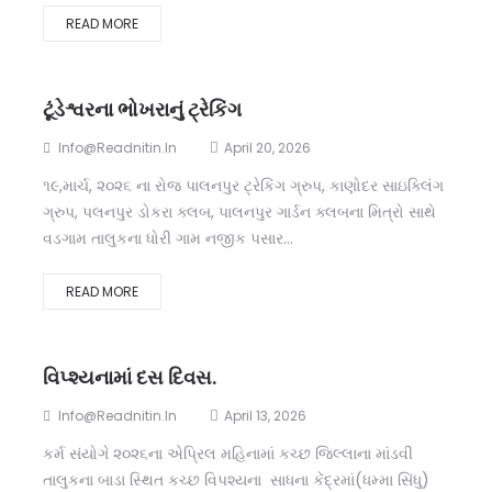
READ MORE
ટૂંડેશ્વરના ભોખરાનું ટ્રેકિંગ
Info@readnitin.in
April 20, 2026
૧૯,માર્ચ, ૨૦૨૬ ના રોજ પાલનપુર ટ્રેકિંગ ગ્રુપ, કાણોદર સાઇક્લિંગ
ગ્રુપ, પલનપુર ડોકરા ક્લબ, પાલનપુર ગાર્ડન ક્લબના મિત્રો સાથે
વડગામ તાલુકના ધોરી ગામ નજીક પસાર...
READ MORE
વિપ્શ્યનામાં દસ દિવસ.
Info@readnitin.in
April 13, 2026
કર્મ સંયોગે ૨૦૨૬ના એપ્રિલ મહિનામાં કચ્છ જિલ્લાના માંડવી
તાલુકના બાડા સ્થિત કચ્છ વિપશ્યના સાધના કેંદ્રમાં(ધમ્મા સિંધુ)