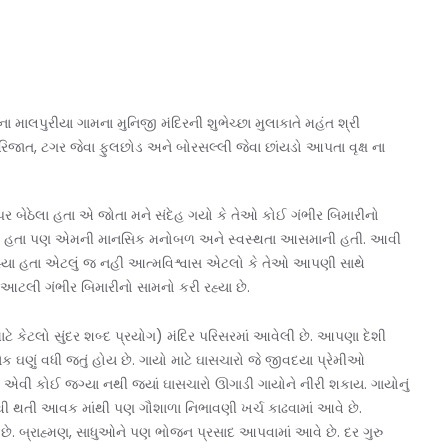
 માલપુરીયા ગામના મુનિજી મંદિરની શુભેચ્છા મુલાકાતે મહંત શ્રી
પારિજાત, ટગર જેવા ફુલછોડ અને બોરસલ્લી જેવા છાંયડો આપતા વૃક્ષ ના
પર બેઠેલા હતા એ જોતા મને સંદેહ ગયો કે તેઓ કોઈ ગંભીર બિમારીનો
 ન હતા પણ એમની માનસિક મનોબળ અને સ્વસ્થતા આસમાની હતી. આવી
 રહ્યા હતા એટલું જ નહી આત્મવિશ્વાસ એટલો કે તેઓ આપણી સાથે
આટલી ગંભીર બિમારીનો સામનો કરી રહ્યા છે.
ાટે કેટલો સુંદર શબ્દ પ્રયોગ) મંદિર પરિસરમાં આવેલી છે. આપણા દેશી
 ઘણું વધી જતું હોય છે. ગાયો માટે ઘાસચારો જે જીવદયા પ્રેમીઓ
ની એવી કોઈ જગ્યા નથી જ્યાં ઘાસચારો ઊગાડી ગાયોને નીરી શકાય. ગાયોનું
માંથી થતી આવક માંથી પણ ગૌશાળા નિભાવણી ખર્ચ કાઢવામાં આવે છે.
ે. બ્રાહ્મણ, સાધુઓને પણ ભોજન પ્રસાદ આપવામાં આવે છે. દર ગુરુ