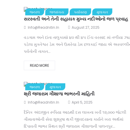
જનરલ
જળસંચય
પર્યાવરણ
મુલાકાત
સરસ્વતી અને તેની સહાયક મુખ્ય નદીઓનો જળ પ્રવાહ
Info@readnitin.in
August 27, 2025
વડગામ અને દાંતા તાલુકામાંi ૪૦ થી ૪૫ ઈંચ વરસાદ માં તળીયા ઝ
પડેલા મુક્તેશ્વર ડેમ અને ઉમરેચા ડેમ છલકાઈ જાય એ અરવલ્લી
પર્વતોની તાકાત...
READ MORE
જનરલ
મુલાકાત
શ્રી જલારામ ગૌશાળા ભાભરની માહિતી
Info@readnitin.in
April 5, 2025
દૈનિક અંદાજીત રૂપિયા આઠથી દસ લાખના ખર્ચે ૧૨,૦૦૦ જેટલી
ગૌમાતાઓની સેવા શુશ્રૃષા થકી જીવદયાના કાર્યને ખરા અર્થમાં
દિપાવતી ભાભર સ્થિત શ્રી જલારામ ગૌશાળાની પાલનપુર...