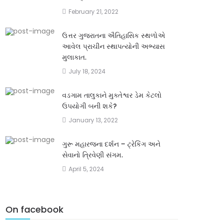
February 21, 2022
ઉત્તર ગુજરાતના ઐતિહાસિક સ્થળોએ
આવેલ પ્રાચીન સ્થાપત્યોની અભ્યાસ
મુલાકાત.
July 18, 2024
વડગામ તાલુકાને મુક્તેશ્વર ડેમ કેટલો
ઉપયોગી બની શકે?
January 13, 2022
ગુરૂ મહારજના દર્શન – ટ્રેકિંગ અને
સેવાનો ત્રિવેણી સંગમ.
April 5, 2024
On facebook