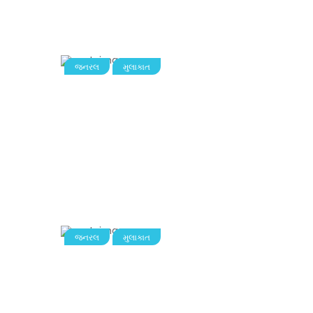
જનરલ
મુલાકાત
જનરલ
મુલાકાત