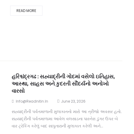
READ MORE
હરિશ્ચંદ્રગઢ : સહ્યાદ્રીની ગોદમાં વસેલો ઇતિહાસ,
આસ્થા, સાહસ અને કુદરતી સૌંદર્યનો અનોખો
વારસો
Info@readnitin.in
June 23, 2026
સહ્યાદ્રીની પર્વતમાળાની મુલાકાતનો મારો આ ત્રીજો અવસર હતો.
સહ્યાદ્રીની પર્વતમાળામા આવેલ વલસાડના પારનેરા ડુંગર ઉપર બે
વાર ટ્રેકિંગ કરેલું બાદ સાપુતારાની મુલાકાત કરેલી અને...