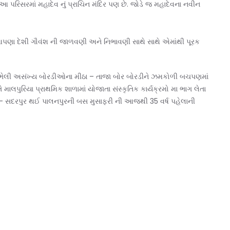
 આ પરિસરમાં મહાદેવ નું પ્રાચિન મંદિર પણ છે. જોડે જ મહાદેવના નવીન
આપણા દેશી ગૌવંશ ની જાળવણી અને નિભાવણી સાથે સાથે એમાંથી પૂરક
ઊભેલી અસંખ્ય બોરડીઓના મીઠા – તાજા બોર બોરડીને ઝમકોળી બચપણમાં
લપુરિયા પ્રાથમિક શાળામાં યોજાતા સંસ્કૃતિક કાર્યક્રમો મા ભાગ લેતા
ડા – સદરપુર થઈ પાલનપુરની બસ મુસાફરી ની આજથી 35 વર્ષ પહેલાની
e