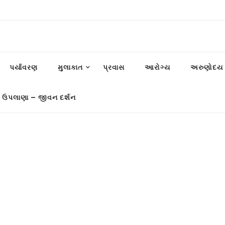
પર્યાવરણ
મુલાકાત
પ્રવાસ
આરોગ્ય
અરુણોદય પ
 ઉપલાણા – જીવન દર્શન