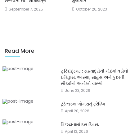
સરસ્વતી નદી શોધયાત્રા
મુલાકાત
September 7, 2025
October 26, 2023
Read More
હરિશ્ચંદ્રગઢ : સહ્યાદ્રીની ગોદમાં વસેલો
ઇતિહાસ, આસ્થા, સાહસ અને કુદરતી
સૌંદર્યનો અનોખો વારસો
June 23, 2026
ટૂંડેશ્વરના ભોખરાનું ટ્રેકિંગ
April 20, 2026
વિપ્શ્યનામાં દસ દિવસ.
April 13, 2026