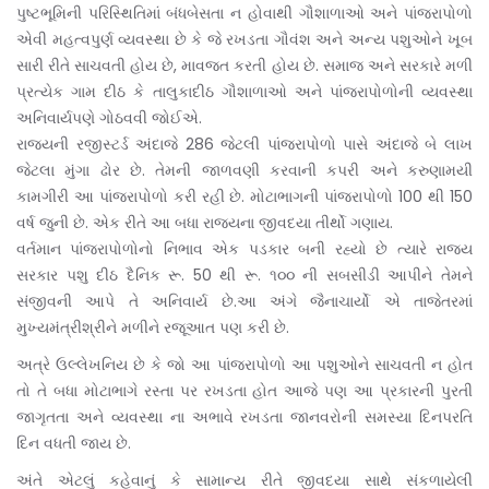
પુષ્ટભૂમિની પરિસ્થિતિમાં બંધબેસતા ન હોવાથી ગૌશાળાઓ અને પાંજરાપોળો
એવી મહત્વપુર્ણ વ્યવસ્થા છે કે જે રખડતા ગૌવંશ અને અન્ય પશુઓને ખૂબ
સારી રીતે સાચવતી હોય છે, માવજત કરતી હોય છે. સમાજ અને સરકારે મળી
પ્રત્યેક ગામ દીઠ કે તાલુકાદીઠ ગૌશાળાઓ અને પાંજરાપોળોની વ્યવસ્થા
અનિવાર્યપણે ગોઠવવી જોઈએ.
રાજ્યની રજીસ્ટર્ડ અંદાજે 286 જેટલી પાંજરાપોળો પાસે અંદાજે બે લાખ
જેટલા મુંગા ઢોર છે. તેમની જાળવણી કરવાની કપરી અને કરુણામયી
કામગીરી આ પાંજરાપોળો કરી રહી છે. મોટાભાગની પાંજરાપોળો 100 થી 150
વર્ષ જુની છે. એક રીતે આ બધા રાજ્યના જીવદયા તીર્થો ગણાય.
વર્તમાન પાંજરાપોળોનો નિભાવ એક પડકાર બની રહ્યો છે ત્યારે રાજ્ય
સરકાર પશુ દીઠ દૈનિક રૂ. 50 થી રૂ. ૧૦૦ ની સબસીડી આપીને તેમને
સંજીવની આપે તે અનિવાર્ય છે.આ અંગે જૈનાચાર્યો એ તાજેતરમાં
મુખ્યમંત્રીશ્રીને મળીને રજૂઆત પણ કરી છે.
અત્રે ઉલ્લેખનિય છે કે જો આ પાંજરાપોળો આ પશુઓને સાચવતી ન હોત
તો તે બધા મોટાભાગે રસ્તા પર રખડતા હોત આજે પણ આ પ્રકારની પુરતી
જાગૃતતા અને વ્યવસ્થા ના અભાવે રખડતા જાનવરોની સમસ્યા દિનપરતિ
દિન વધતી જાય છે.
અંતે એટલું કહેવાનું કે સામાન્ય રીતે જીવદયા સાથે સંકળાયેલી