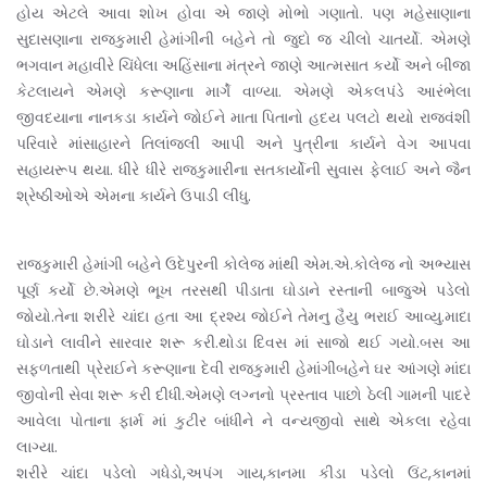
હોય એટલે આવા શોખ હોવા એ જાણે મોભો ગણાતો. પણ મહેસાણાના
સુદાસણાના રાજકુમારી હેમાંગીની બહેને તો જુદો જ ચીલો ચાતર્યો. એમણે
ભગવાન મહાવીરે ચિંધેલા અહિંસાના મંત્રને જાણે આત્મસાત કર્યો અને બીજા
કેટલાયને એમણે કરૂણાના માર્ગે વાળ્યા. એમણે એકલપંડે આરંભેલા
જીવદયાના નાનકડા કાર્યને જોઈને માતા પિતાનો હદય પલટો થયો રાજવંશી
પરિવારે માંસાહારને તિલાંજલી આપી અને પુત્રીના કાર્યને વેગ આપવા
સહાયરૂપ થયા. ધીરે ધીરે રાજકુમારીના સતકાર્યોની સુવાસ ફેલાઈ અને જૈન
શ્રેષ્ઠીઓએ એમના કાર્યને ઉપાડી લીધુ.
રાજકુમારી હેમાંગી બહેને ઉદેપુરની કોલેજ માંથી એમ.એ.કોલેજ નો અભ્યાસ
પૂર્ણ કર્યો છે.એમણે ભૂખ તરસથી પીડાતા ઘોડાને રસ્તાની બાજુએ પડેલો
જોયો.તેના શરીરે ચાંદા હતા આ દ્રશ્ય જોઈને તેમનુ હૈયુ ભરાઈ આવ્યુ.માદા
ઘોડાને લાવીને સારવાર શરૂ કરી.થોડા દિવસ માં સાજો થઈ ગયો.બસ આ
સફળતાથી પ્રેરાઈને કરૂણાના દેવી રાજકુમારી હેમાંગીબહેને ઘર આંગણે માંદા
જીવોની સેવા શરૂ કરી દીધી.એમણે લગ્નનો પ્રસ્તાવ પાછો ઠેલી ગામની પાદરે
આવેલા પોતાના ફાર્મ માં કુટીર બાંધીને ને વન્યજીવો સાથે એકલા રહેવા
લાગ્યા.
શરીરે ચાંદા પડેલો ગધેડો,અપંગ ગાય,કાનમા કીડા પડેલો ઉંટ,કાનમાં