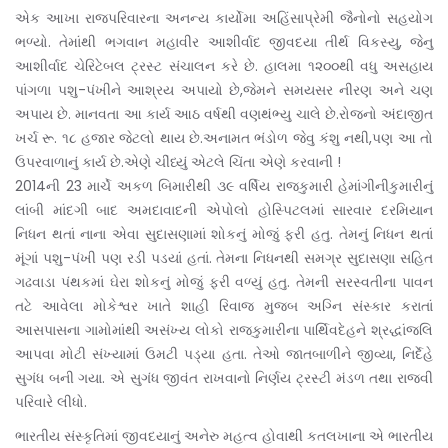
એક આખા રાજપરિવારના અનન્ય કાર્યોમા અહિંસાપ્રેમી જૈનોનો સહયોગ
ભળ્યો. તેમાંથી ભગવાન મહાવીર આશીર્વાદ જીવદયા તીર્થ વિકસ્યુ, જેનુ
આશીર્વાદ ચેરિટેબલ ટ્રસ્ટ સંચાલન કરે છે. હાલમા ૧૨૦૦થી વધુ અસહાય
પાંગળા પશુ-પંખીને આશ્રય અપાયો છે,જેમને સમયસર નીરણ અને ચણ
અપાય છે. માનવતા આ કાર્ય આઠ વર્ષથી વણથંભ્યુ ચાલે છે.રોજનો અંદાજીત
ખર્ચ રૂ. ૧૮ હજાર જેટલો થાય છે.અનામત ભંડોળ જેવુ કંશુ નથી,પણ આ તો
ઉપરવાળાનું કાર્ય છે.એણે ચીંધ્યું એટલે ચિંતા એણે કરવાની !
2014ની 23 માર્ચે અકળ બિમારીથી ૩૯ વર્ષિ‌ય રાજકુમારી હેમાંગીનીકુમારીનું
લાંબી માંદગી બાદ અમદાવાદની એપોલો હોસ્પિટલમાં સારવાર દરમિયાન
નિધન થતાં નાના એવા સુદાસણામાં શોકનું મોજું ફરી હતુ. તેમનું નિધન થતાં
મૂંગાં પશુ-પંખી પણ રડી પડયાં હતાં. તેમના નિધનથી સમગ્ર સુદાસણા સહિ‌ત
ગઢવાડા પંથકમાં ઘેરા શોકનું મોજું ફરી વળ્યું હતુ. તેમની સરસ્વતીના પાવન
તટે આવેલા મોકેશ્વર ખાતે શાહી રિવાજ મુજબ અગ્નિ સંસ્કાર કરાતાં
આસપાસના ગામોમાંથી અસંખ્ય લોકો રાજકુમારીના પાર્થિ‌વદેહને શ્રદ્ધાંજલિ
આપવા મોટી સંખ્યામાં ઉમટી પડ્યા હતા. તેઓ જાતબાળીને જીવ્યા, નિર્દેહે
સુગંધ બની ગયા. એ સુગંધ જીવંત રાખવાનો નિર્ણય ટ્રસ્ટી મંડળ તથા રાજવી
પરિવારે લીધો.
ભારતીય સંસ્કૃતિમાં જીવદયાનું અનેરુ મહત્વ હોવાથી કતલખાના એ ભારતીય