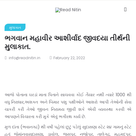
મુલાકાત
ભગવાન મહાવીર આશીર્વાદ જીવદયા તીર્થની
મુલાકાત.
info@readnitin.in
February 22, 2022
આજે પોતાના ઘરડાં માતા પિતાને સાચવવા કોઈ તૈયાર નથી ત્યારે 1000 થી
વધુ નિરાધાર,અશક્ત અને બિમાર પશુ પક્ષીઓને આશરો આપી તેઓની સેવા
ચાકરી કરી તેઓ જીવન નિરામય જીવી શકે એવી વ્યવસ્થા કરવી એ
આપણને વિચારતા કરી મુકે એવું ભગીરથ કાર્ય છે.
મુળ દાંતા (ભવાનગઢ) થી વર્ષો પહેલાં છુટું પડેલું સુદાસણા સ્ટેટ ૨૪ ગામનું સ્ટેટ
હતું જેમાંનવાસુદાસણા, ડાવોલ, જસપુર, નજોપુર, તાલેગઢ, મહમદપુર,