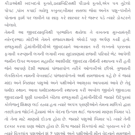
કીડાઓથી ખદબદતો કૂતરો,ડાયાબિટિસથી પીડાતો કૂતરો,એક પગ તુટેલો
પોપટ ,પાંખ કપાઈ ગયેલુ કબુતર,બીમાર સસલા જેવા અનેક પશુ-પંખીને
પોતાના ફાર્મ પર લાવીને ઘા સાફ કરે સારવાર કરે જરૂર પડે ત્યારે ડોક્ટરને
બોલાવે.
તેમની આ જીવદયાવૃત્તિથી પ્રભાવિત થયેલા તે વખતના મુખ્યમંત્રી
નરેન્દ્રભાઇ મોદીએ તેમને રાજ્યકક્ષાનો એવો‌ર્ડ‌ પણ અર્પણ કર્યો હતો.
રાજકુમારી હેમાંગીનીદેવીએ જીવદયાને આત્મસાત કરી લગ્નનો પ્રસ્તાવ
ફગાવી કરૂણાની લગની લગાવી નવા સુદાસણામાં રાજવી પરિવારે ભેટ આપેલી
જમીન ઉપર ભગવાન મહાવીર આશીર્વાદ જીવદયા તીર્થની સ્થાપના કરી હતી
જેને આપણે દેશી ભાષામાં પાંજરાપોળ તરીકે ઓળખીએ છીએ. ગુજરાતી
લેકસિકોન નામની વેબસાઈટ પાંજરાપોળનો અર્થ સમજાવતા કહે છે કે જ્યાં
માંદા અને નિરાધાર પશુઓ અને પક્ષીઓને આશ્રય આપવામાં આવે છે તેવું
ધર્માદા સ્થાન. આવા ધર્માદાસ્થાનની સ્થાપના કરી અબોલ જીવોને જીવાડવા
જીવદયાની ધુણી ઘખાવીને બેઠેલા રાજકુમારી હેમાંગીનીદેવી જ્યારે ઉદેપુરમાં
કોલેજનું શિક્ષણ લઈ રહ્યા હતા ત્યારે અપંગ પ્રાણીઓને તેમના માલિકો દ્વારા
તરછોડાતા જોઈને હૈયામાં એક વેદના ઉત્પન્ન થઈ. જગતમાં માણસ બિમાર પડે
તો તેના માટે માણસો દોડતા હોય છે. જ્યારે પશુઓ બિમાર પડે ત્યારે તેની
દરકાર કરવા ઘણા ઓછા હોય છે. વિશ્વ જ્યારે વિકલાંગો માટે પ્રયત્ન કરે છે
ત્યારે વિકલાંગ પશુઓનું શું ? પશુઓ અને પક્ષીઓની મૌન વેદનાને સમજીને