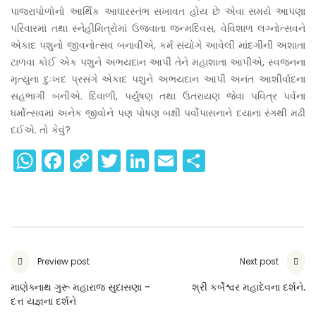
પાજરાપોળોનો આર્થિક આધારસ્તંભ સખાવત હોય છે એવા સમયે આપણા
પરિવારમાં તથા સ્નેહીમિત્રોમાં ઉજવાતા જન્મદિવસ, વેવિશાળ લગ્નોત્સવને
એકાદ પશુનો જીવનોત્સવ બનાવીએ, કર્મ સંયોગે આવેલી માંદગીની અશાતા
ટાળવા કોઈ એક પશુને અભયદાન આપી તેને મહાશાતા આપીએ, સ્વજનના
મૃત્યુના દુઃખદ પ્રસંગે એકાદ પશુને અભયદાન આપી અનંત આશીર્વાદના
સહભાગી બનીએ. દિવાળી, પર્યુષણ તથા ઉતરાયણ જેવા પવિત્ર પર્વના
ધર્મોત્સવમાં અનેક જીવોને પણ પોષણ બક્ષી પર્વોપાસનાને દયાના રંગથી મઢી
દઈએ. તો કેવું?
WhatsApp
Facebook
Copy
Twitter
LinkedIn
Email
Share
Link
Preview post
Next post
માણેક્નાથ ગુરૂ મહારાજ સુદાસણા -
શ્રી કર્બેશ્વર મહાદેવના દર્શને.
દત્ત યજ્ઞના દર્શને