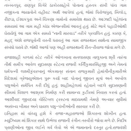
તખ્ખતપુર, રાણપુર વિગેરે ઠાકોરસાહેબે પોતાના હસ્તક રાખી પાંચ ગામ
નજીકના ભાયાતોને વહીવટ અર્થે આપેલાં હતાં, જેમાં પિરોજપુરા, ખિલોડ,
રીછડા, ઈશાકપુરા અને ચિકણા ગામોનો સમાવેશ થાય છે. આઝાદી પહેલાંના
સમયમાં આ ગામ મહી કાંઠા એજન્સીમાં આવતું હતું. મોટે ભાગે પહાડીઓથી
ઘેરાયેલું આ ગામ એક સમયે “નાની મારવાડ” તરીકે પ્રચલિત હતું. કારણ કે,
મહદ્ અંશે રાજપૂતોની વસ્તી ધરાવતું આ ગામ રાજસ્થાન સાથેના સામાજીક
સંબંધો ધરાવે છે. જેથી આજે પણ અહીં રાજસ્થાની રીત-રીવાજ જોવા મળે છે.
રાજાશાહી કાળમાં સ્ટેટ તરીકે ઓળખાતા સતલાસણા તાલુકાના શ્રી તારંગા
તીર્થ સમીપ આવેલ સુદાસણા સ્ટેટના રાજવી કર્તિીકુમારસિંહજી અને તેમનાં
ધર્મપત્ની લક્ષ્મીકુંવરબાનું એકમાત્ર સંતાન રાજકુમારી હેમાંગીનીકુમારીએ
વિદેશમાં ગ્રેજ્યુએશન પુરૂ કર્યા બાદ પોતાનું જીવન મૂગાં અને અબોલ
પશુઓને સર્મપિત કરી દીધું હતું. શાહીમહેલમાં રહેવાને બદલે સુદાસણાની
સીમમાં વિશાળ આશ્રમ નિર્માણ કરી સામાન્ય કુટીરમાં નિવાસ કરતાં હતાં.
આર્શીવાદ જીવદયા ચેરિટેબલ ટ્રસ્ટના માધ્યમથી તેમણે અત્યાર સુધીમાં
અસંખ્ય બીમાર અને ઘાયલ પશુ-પંખીઓની સારવાર કરી છે.
ઇતિહાસ માં વાંચ્યુ હશે કે રાજા-મહારાજઓ શિકારના શોખીન હતા.
મ્યુઝિયમ માં શિકાર સાથે ઉભેલા રાજાની રંગીન તસ્વીરો જોવા મળે છે. નિર્દોષ
પ્રાણીઓના જીવ લઈને ગર્વ લેવો એ એ જમાનાનો દસ્તુર હતો.રાજવંશી