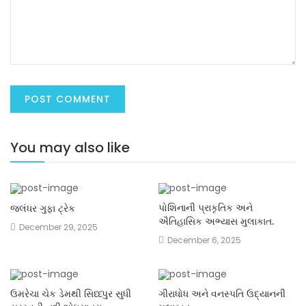
You may also like
પોશિનાની પ્રાકૃતિક અને
જલંધર ગુફા ટ્રેક
ઐતિહાસિક અભ્યાસ મુલાકાત.
December 29, 2025
December 6, 2025
ઉમરેચા ચેક ડેમથી સિધ્ધ્પુર સુધી
ગીરાધોધ અને વનસ્પતિ ઉદ્યાનની