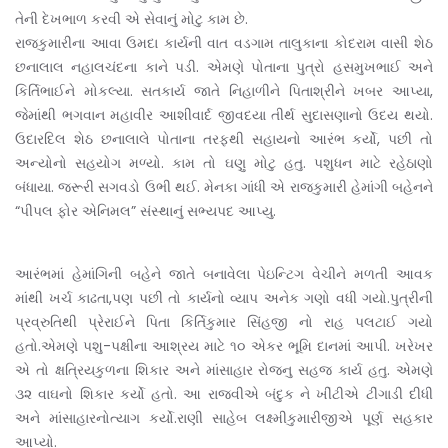
તેની દેખભાળ કરવી એ સેવાનું મોટુ કામ છે.
રાજકુમારીના આવા ઉમદા કાર્યની વાત વડગામ તાલુકાના કોદરામ વાસી શેઠ
છનાલાલ નહાલચંદના કાને પડી. એમણે પોતાના પુત્રો હસમુખભાઈ અને
કિર્તિભાઈને મોકલ્યા. સતકાર્ય જાતે નિહાળીને પિતાશ્રીને ખબર આપ્યા,
જેમાંથી ભગવાન મહાવીર આશીવાર્દ જીવદયા તીર્થ સુદાસણાનો ઉદય થયો.
ઉદારદિલ શેઠ છનાલાલે પોતાના તરફથી સહાયનો આરંભ કર્યો, પછી તો
અન્યોનો સહયોગ મળ્યો. કામ તો ઘણુ મોટુ હતુ. પશુધન માટે રહેઠાણો
બંધાયા. જરૂરી સગવડો ઉભી થઈ. મેનકા ગાંધી એ રાજકુમારી હેમાંગી બહેનને
“પીપલ ફોર એનિમલ” સંસ્થાનું સભ્યપદ આપ્યુ.
આરંભમાં હેમાંગિની બહેને જાતે બનાવેલા પેઇન્ટિગ વેચીને મળતી આવક
માંથી ખર્ચ કાઢતા,પણ પછી તો કાર્યનો વ્યાપ અનેક ગણો વધી ગયો.પુત્રીની
પ્રવ્રુતિથી પ્રેરાઈને પિતા કિર્તિકુમાર સિંહજી નો રાહ પલટાઈ ગયો
હતો.એમણે પશુ-પક્ષીના આશ્રય માટે ૧૦ એકર ભૂમિ દાનમાં આપી. ખરેખર
એ તો ક્ષત્રિયકુળના શિકાર અને માંસાહાર રોજનુ સહજ કાર્ય હતુ. એમણે
૩૨ વાઘનો શિકાર કર્યો હતો. આ રાજવીએ બંદુક ને ખીંટીએ ટીંગાડી દીધી
અને માંસાહારનોત્યાગ કર્યો.રાણી સાહેબ લક્ષ્મીકુમારીજીએ પૂર્ણ સહકાર
આપ્યો.